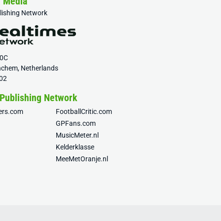
& Media
blishing Network
20C
nchem, Netherlands
02
 Publishing Network
fers.com
FootballCritic.com
GPFans.com
MusicMeter.nl
Kelderklasse
MeeMetOranje.nl