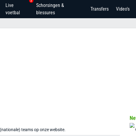
2
Live
Schorsingen &
Transfers
Video's
voetbal
blessures
Ne
 (nationale) teams op onze website.