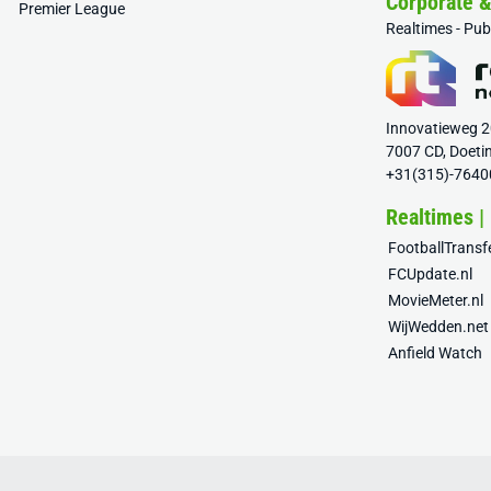
Corporate 
Premier League
Realtimes - Pu
Innovatieweg 
7007 CD, Doeti
+31(315)-7640
Realtimes |
FootballTrans
FCUpdate.nl
MovieMeter.nl
WijWedden.net
Anfield Watch