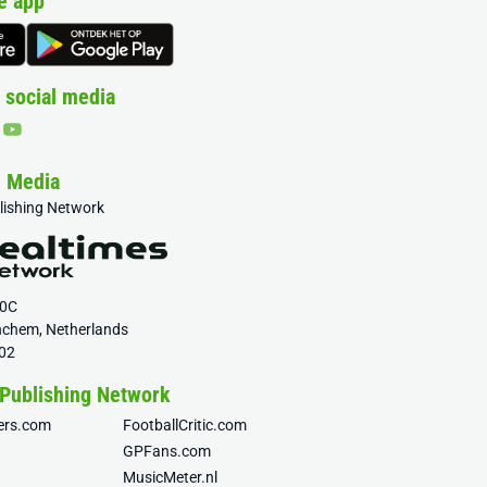
e app
 social media
& Media
blishing Network
20C
nchem, Netherlands
02
 Publishing Network
fers.com
FootballCritic.com
GPFans.com
MusicMeter.nl