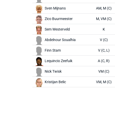
Sven Mijnans
AM, M (C)
Zico Buurmeester
M, VM (C)
Sem Westerveld
K
Abdelnour Soualhia
V (C)
Finn Stam
V (C, L)
Lequincio Zeefuik
A (C, R)
Nick Twisk
VM (C)
Kristijan Belic
VM, M (C)