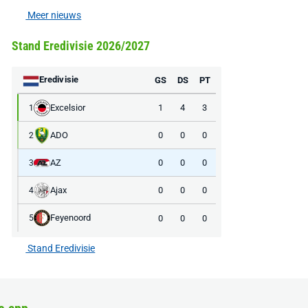
Meer nieuws
Stand Eredivisie 2026/2027
Eredivisie
GS
DS
PT
Excelsior
1
4
3
1
ADO
0
0
0
2
AZ
0
0
0
3
Ajax
0
0
0
4
Feyenoord
0
0
0
5
Stand Eredivisie