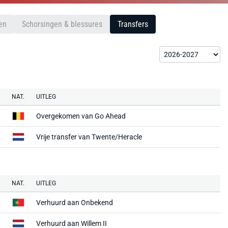
en
Schorsingen & blessures
Transfers
NAT.
UITLEG
Overgekomen van
Go Ahead
Vrije transfer van
Twente/Heracle
NAT.
UITLEG
Verhuurd aan Onbekend
Verhuurd aan
Willem II