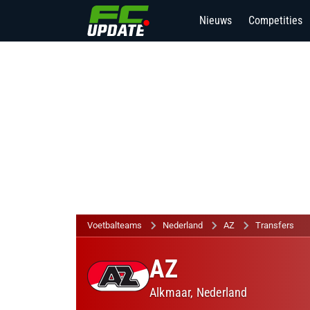
Nieuws
Competities
Voetbalteams
Nederland
AZ
Transfers
AZ
Alkmaar,
Nederland