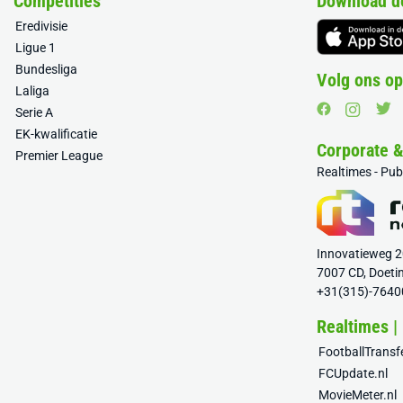
Competities
Download d
Eredivisie
Ligue 1
Bundesliga
Volg ons op
Laliga
Serie A
EK-kwalificatie
Corporate 
Premier League
Realtimes - Pu
Innovatieweg 
7007 CD, Doeti
+31(315)-7640
Realtimes |
FootballTrans
FCUpdate.nl
MovieMeter.nl