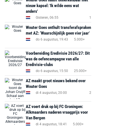
Wouter Goes haast onherkenbaar met
nieuw kapsel: 'Ik wilde eens wat
anders'
Gisteren, 06:55
1
Wouter Goes onthult transferafspraken
met AZ: ‘Waarschijnlijk geen vier jaar’
do 6 augustus, 19:43
5.000+
Voorbereiding Eredivisie 2026/27: Dit
was de oefencampagne van alle
Eredivisie-clubs
do 6 augustus, 15:50
25.000+
AZ maakt groot nieuws bekend over
Wouter Goes
di 4 augustus, 20:00
2
AZ voert druk op bij FC Groningen:
Alkmaarders naderen vraagprijs voor
Van Bergen
di 4 augustus, 18:41
5.000+