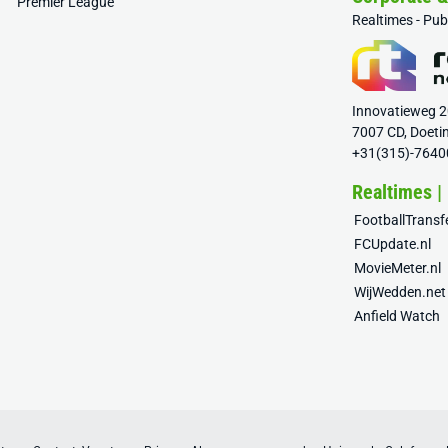
Premier League
Realtimes - Pu
Innovatieweg 
7007 CD, Doeti
+31(315)-7640
Realtimes |
FootballTrans
FCUpdate.nl
MovieMeter.nl
WijWedden.net
Anfield Watch