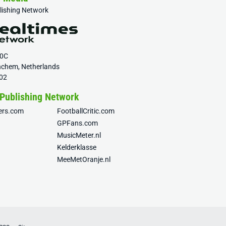
blishing Network
20C
nchem, Netherlands
02
 Publishing Network
fers.com
FootballCritic.com
GPFans.com
MusicMeter.nl
Kelderklasse
MeeMetOranje.nl