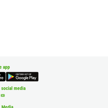
e app
 social media
& Media