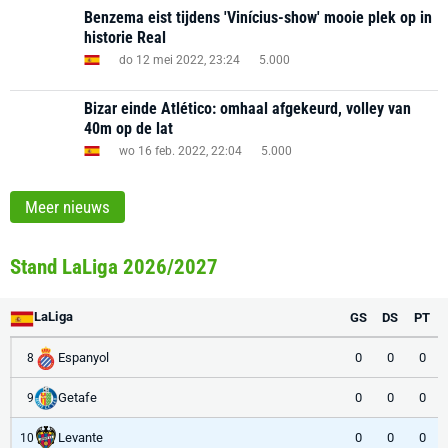
Benzema eist tijdens 'Vinícius-show' mooie plek op in
historie Real
do 12 mei 2022, 23:24
5.000
Bizar einde Atlético: omhaal afgekeurd, volley van
40m op de lat
wo 16 feb. 2022, 22:04
5.000
Meer nieuws
Stand LaLiga 2026/2027
LaLiga
GS
DS
PT
Espanyol
0
0
0
8
Getafe
0
0
0
9
Levante
0
0
0
10