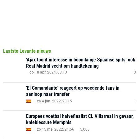
Laatste Levante nieuws
'Ajax toont interesse in boomlange Spaanse spits, ook
Real Madrid vecht om handtekening'
do 18 apr. 2024, 08:13
3
'El Comandante' reageert op woedende fans in
aanloop naar transfer
za 4 jun. 2022, 23:15
1
Europees voetbal halvefinalist CL Villarreal in gevaar,
knieblessure Memphis
zo 15 mei 2022, 21:56
5.000