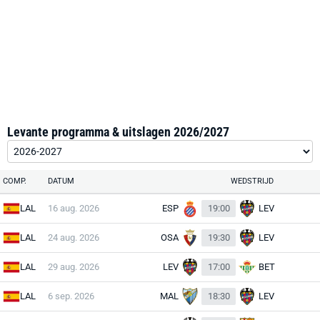
Levante programma & uitslagen 2026/2027
COMP.
DATUM
WEDSTRIJD
LAL
16 aug. 2026
ESP
19:00
LEV
LAL
24 aug. 2026
OSA
19:30
LEV
LAL
29 aug. 2026
LEV
17:00
BET
LAL
6 sep. 2026
MAL
18:30
LEV