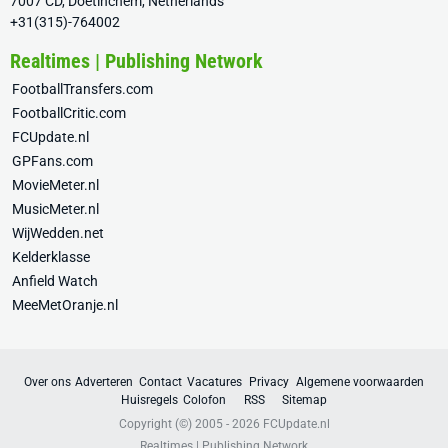
7007 CD, Doetinchem, Netherlands
+31(315)-764002
Realtimes | Publishing Network
FootballTransfers.com
FootballCritic.com
FCUpdate.nl
GPFans.com
MovieMeter.nl
MusicMeter.nl
WijWedden.net
Kelderklasse
Anfield Watch
MeeMetOranje.nl
Over ons
Adverteren
Contact
Vacatures
Privacy
Algemene voorwaarden
Huisregels
Colofon
RSS
Sitemap
Copyright (©) 2005 - 2026
FCUpdate.nl
Realtimes | Publishing Network