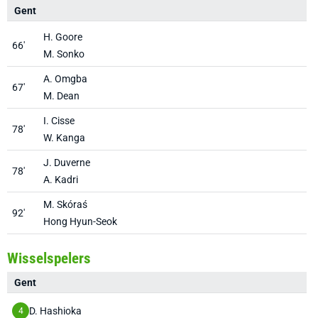
Gent
A
H. Goore
66'
M. Sonko
A. Omgba
67'
M. Dean
I. Cisse
78'
W. Kanga
J. Duverne
78'
A. Kadri
M. Skóraś
92'
Hong Hyun-Seok
Wisselspelers
Gent
A
D. Hashioka
4