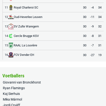
Royal Charleroi SC
30
-4
34
11
Oud-Heverlee Leuven
30
-11
34
12
SV Zulte Waregem
30
-9
32
13
Cercle Brugge KSV
30
-8
31
14
RAAL La Louvière
30
-7
31
15
FCV Dender EH
30
-27
19
16
Voetballers
Giovanni van Bronckhorst
Ryan Flamingo
Kaj Sierhuis
Mika Mármol
Jordi Cruijff