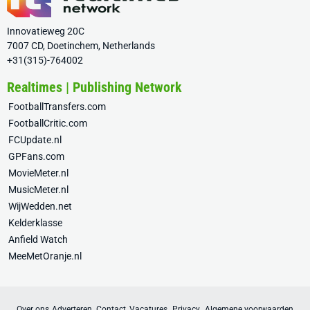
Innovatieweg 20C
7007 CD, Doetinchem, Netherlands
+31(315)-764002
Realtimes | Publishing Network
FootballTransfers.com
FootballCritic.com
FCUpdate.nl
GPFans.com
MovieMeter.nl
MusicMeter.nl
WijWedden.net
Kelderklasse
Anfield Watch
MeeMetOranje.nl
Over ons
Adverteren
Contact
Vacatures
Privacy
Algemene voorwaarden