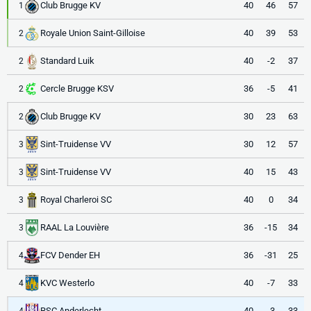
Club Brugge KV
40
46
57
1
Royale Union Saint-Gilloise
40
39
53
2
Standard Luik
40
-2
37
2
Cercle Brugge KSV
36
-5
41
2
Club Brugge KV
30
23
63
2
Sint-Truidense VV
30
12
57
3
Sint-Truidense VV
40
15
43
3
Royal Charleroi SC
40
0
34
3
RAAL La Louvière
36
-15
34
3
FCV Dender EH
36
-31
25
4
KVC Westerlo
40
-7
33
4
RSC Anderlecht
40
-3
33
4