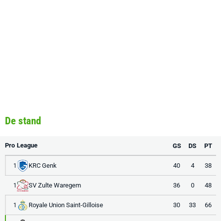
De stand
Pro League
GS
DS
PT
KRC Genk
40
4
38
1
SV Zulte Waregem
36
0
48
1
Royale Union Saint-Gilloise
30
33
66
1