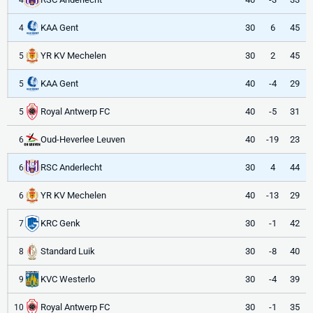
KAA Gent
30
6
45
4
YR KV Mechelen
30
2
45
5
KAA Gent
40
-4
29
5
Royal Antwerp FC
40
-5
31
5
Oud-Heverlee Leuven
40
-19
23
6
RSC Anderlecht
30
4
44
6
YR KV Mechelen
40
-13
29
6
KRC Genk
30
-1
42
7
Standard Luik
30
-8
40
8
KVC Westerlo
30
-4
39
9
Royal Antwerp FC
30
-1
35
10