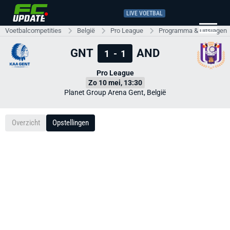
LIVE VOETBAL
Voetbalcompetities
België
Pro League
Programma & Uitslagen
GNT
AND
1
-
1
Pro League
Zo 10 mei, 13:30
Planet Group Arena Gent, België
Overzicht
Opstellingen