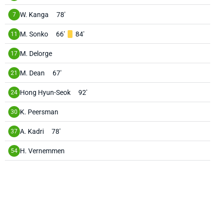
W. Kanga
78'
7
M. Sonko
66'
84'
11
M. Delorge
17
M. Dean
67'
21
Hong Hyun-Seok
92'
24
K. Peersman
30
A. Kadri
78'
37
H. Vernemmen
54