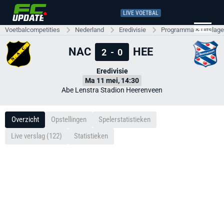
LIVE VOETBAL
Voetbalcompetities
Nederland
Eredivisie
Programma & Uitslag
NAC
HEE
2
-
0
Eredivisie
Ma 11 mei, 14:30
Abe Lenstra Stadion Heerenveen
Overzicht
Opstellingen
Spelerstatistieken
Live verslag (122)
Statistieken