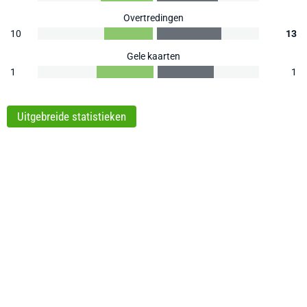
Overtredingen
10
13
Gele kaarten
1
1
Uitgebreide statistieken