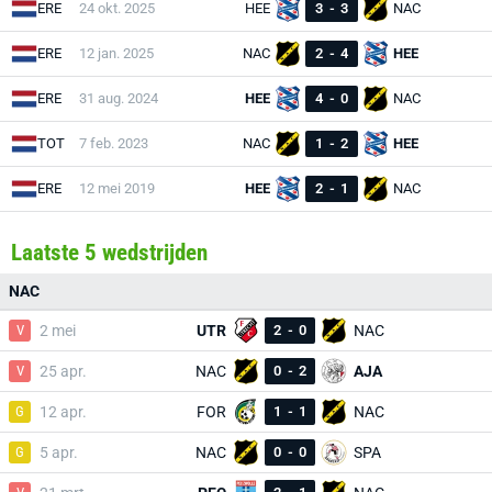
ERE
24 okt. 2025
HEE
3
-
3
NAC
ERE
12 jan. 2025
NAC
2
-
4
HEE
ERE
31 aug. 2024
HEE
4
-
0
NAC
TOT
7 feb. 2023
NAC
1
-
2
HEE
ERE
12 mei 2019
HEE
2
-
1
NAC
Laatste 5 wedstrijden
NAC
V
2 mei
UTR
2
-
0
NAC
V
25 apr.
NAC
0
-
2
AJA
G
12 apr.
FOR
1
-
1
NAC
G
5 apr.
NAC
0
-
0
SPA