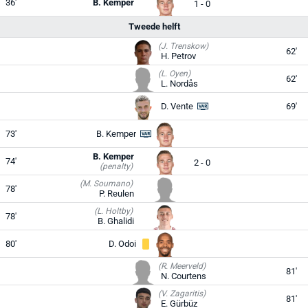
36'
B. Kemper
1 - 0
Tweede helft
(J. Trenskow)
62'
H. Petrov
(L. Oyen)
62'
L. Nordås
D. Vente
69'
73'
B. Kemper
B. Kemper
74'
2 - 0
(penalty)
(M. Soumano)
78'
P. Reulen
(L. Holtby)
78'
B. Ghalidi
80'
D. Odoi
(R. Meerveld)
81'
N. Courtens
(V. Zagaritis)
81'
E. Gürbüz