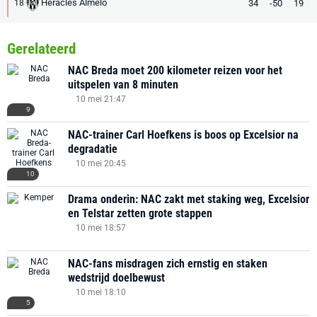
Heracles Almelo
34
-50
19
18
Gerelateerd
NAC Breda moet 200 kilometer reizen voor het
uitspelen van 8 minuten
10 mei 21:47
9
NAC-trainer Carl Hoefkens is boos op Excelsior na
degradatie
10 mei 20:45
10
Drama onderin: NAC zakt met staking weg, Excelsior
en Telstar zetten grote stappen
10 mei 18:57
NAC-fans misdragen zich ernstig en staken
wedstrijd doelbewust
10 mei 18:10
5