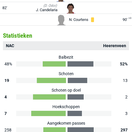
(D. Odoi)
82'
J. Candelaria
+3
N. Courtens
90'
Statistieken
NAC
Heerenveen
Balbezit
48%
52%
Schoten
19
13
Schoten op doel
4
2
Hoekschoppen
7
3
Aangekomen passes
258
297