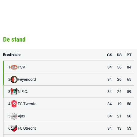
De stand
Eredivisie
GS
DS
PT
PSV
34
56
84
1
Feyenoord
34
26
65
2
N.E.C.
34
24
59
3
FC Twente
34
19
58
4
Ajax
34
21
56
5
FC Utrecht
34
13
53
6