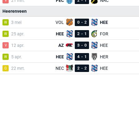
V
21 mrt.
PEC
2
-
1
NAC
Heerenveen
W
3 mei
VOL
0
-
2
HEE
W
25 apr.
HEE
2
-
1
FOR
V
12 apr.
AZ
3
-
0
HEE
W
5 apr.
HEE
4
-
1
HER
G
22 mrt.
NEC
2
-
2
HEE