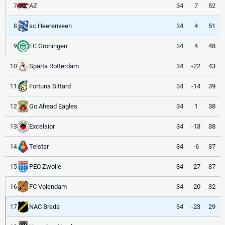
AZ
34
7
52
7
sc Heerenveen
34
4
51
8
FC Groningen
34
4
48
9
Sparta Rotterdam
34
-22
43
10
Fortuna Sittard
34
-14
39
11
Go Ahead Eagles
34
1
38
12
Excelsior
34
-13
38
13
Telstar
34
-6
37
14
PEC Zwolle
34
-27
37
15
FC Volendam
34
-20
32
16
NAC Breda
34
-23
29
17