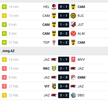
W
16 mrt.
HEL
0
-
1
CAM
G
13 mrt.
CAM
1
-
1
RJC
W
8 mrt.
CAM
1
-
0
JUT
W
3 mrt.
CAM
3
-
2
ALM
W
27 feb.
TOP
1
-
2
CAM
Jong AZ
G
16 mrt.
JAZ
1
-
1
MVV
V
13 mrt.
RKC
2
-
1
JAZ
V
9 mrt.
JAZ
2
-
3
EMM
V
27 feb.
VIT
2
-
0
JAZ
G
23 feb.
JAZ
2
-
2
DBO