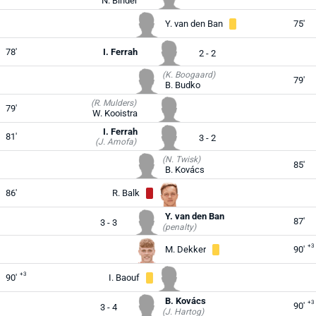
N. Binder
Y. van den Ban
75'
78'
I. Ferrah
2 - 2
(K. Boogaard)
79'
B. Budko
(R. Mulders)
79'
W. Kooistra
I. Ferrah
81'
3 - 2
(J. Amofa)
(N. Twisk)
85'
B. Kovács
86'
R. Balk
Y. van den Ban
87'
3 - 3
(penalty)
+3
M. Dekker
90'
+3
90'
I. Baouf
B. Kovács
+3
90'
3 - 4
(J. Hartog)