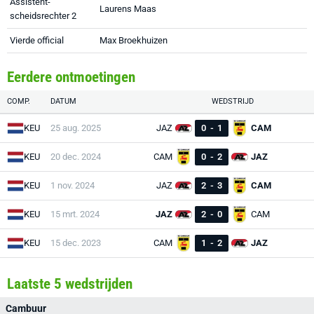
Assistent-
Laurens Maas
scheidsrechter 2
Vierde official
Max Broekhuizen
Eerdere ontmoetingen
COMP.
DATUM
WEDSTRIJD
KEU
25 aug. 2025
JAZ
0
-
1
CAM
KEU
20 dec. 2024
CAM
0
-
2
JAZ
KEU
1 nov. 2024
JAZ
2
-
3
CAM
KEU
15 mrt. 2024
JAZ
2
-
0
CAM
KEU
15 dec. 2023
CAM
1
-
2
JAZ
Laatste 5 wedstrijden
Cambuur