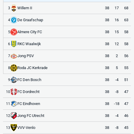
Willem II
38
17
68
3
De Graafschap
38
16
63
4
Almere City FC
38
15
58
5
RKC Waalwijk
38
12
58
6
Jong PSV
38
2
56
7
Roda JC Kerkrade
38
5
55
8
FC Den Bosch
38
-4
51
9
FC Dordrecht
38
-8
47
10
FC Eindhoven
38
-18
47
11
Jong FC Utrecht
38
-4
46
12
VVV-Venlo
38
-8
45
13