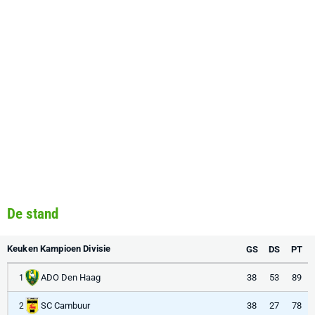
De stand
Keuken Kampioen Divisie
GS
DS
PT
ADO Den Haag
38
53
89
1
SC Cambuur
38
27
78
2