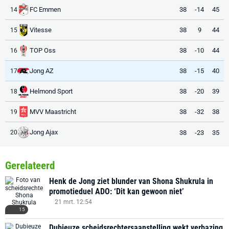
FC Emmen
38
-14
45
14
Vitesse
38
9
44
15
TOP Oss
38
-10
44
16
Jong AZ
38
-15
40
17
Helmond Sport
38
-20
39
18
MVV Maastricht
38
-32
38
19
Jong Ajax
38
-23
35
20
Gerelateerd
Henk de Jong ziet blunder van Shona Shukrula in
promotieduel ADO: ‘Dit kan gewoon niet’
21 mrt. 12:54
15
Dubieuze scheidsrechtersaanstelling wekt verbazing