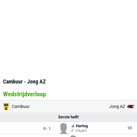
Cambuur - Jong AZ
Wedstrijdverloop
Cambuur
Jong AZ
Eerste helft
J. Hartog
10'
0 - 1
(F. Elkjær)