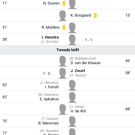
11'
N. Souren
K. Boogaard
13'
31'
R. Mulders
I. Henstra
38'
1 - 1
(J. Amofa)
Tweede helft
(R. Robbemond)
46'
D. van der Klaauw
J. Zwart
58'
1 - 2
(A. Natali)
(I. Henstra)
62'
I. Ferrah
(M. Diemers)
62'
E. Apkakou
(J. Oerip)
68'
H. de Wit
(T. Galvez)
70'
B. Marsman
(N. Souren)
71'