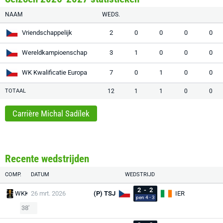
NAAM
WEDS.
Vriendschappelijk
2
0
0
0
0
Wereldkampioenschap
3
1
0
0
0
WK Kwalificatie Europa
7
0
1
0
0
TOTAAL
12
1
1
0
0
Carrière Michal Sadílek
Recente wedstrijden
COMP.
DATUM
WEDSTRIJD
2
-
2
WKK
26 mrt. 2026
(P) TSJ
IER
pen 4 - 3
38'