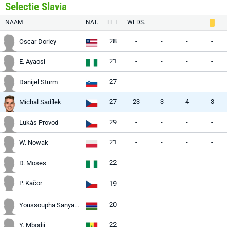
Selectie Slavia
NAAM
NAT.
LFT.
WEDS.
28
-
-
-
-
Oscar Dorley
21
-
-
-
-
E. Ayaosi
27
-
-
-
-
Danijel Sturm
27
23
3
4
3
Michal Sadílek
29
-
-
-
-
Lukás Provod
21
-
-
-
-
W. Nowak
22
-
-
-
-
D. Moses
P. Kačor
19
-
-
-
-
20
-
-
-
-
Youssoupha Sanyang
22
-
-
-
-
Y. Mbodji