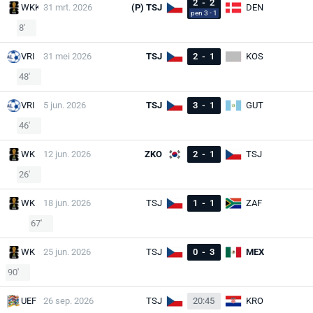
2
-
2
WKK
31 mrt. 2026
(P) TSJ
DEN
pen 3 - 1
8'
VRI
31 mei 2026
TSJ
2
-
1
KOS
48'
VRI
5 jun. 2026
TSJ
3
-
1
GUT
46'
WK
12 jun. 2026
ZKO
2
-
1
TSJ
26'
WK
18 jun. 2026
TSJ
1
-
1
ZAF
67'
WK
25 jun. 2026
TSJ
0
-
3
MEX
90'
UEF
26 sep. 2026
TSJ
20:45
KRO