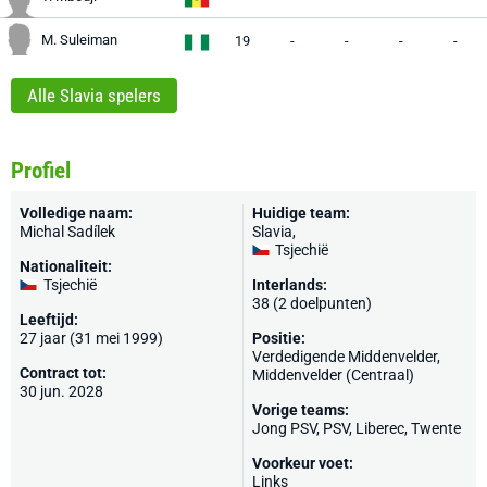
M. Suleiman
19
-
-
-
-
Alle Slavia spelers
Profiel
Volledige naam:
Huidige team:
Michal Sadílek
Slavia
,
Tsjechië
Nationaliteit:
Tsjechië
Interlands:
38 (2 doelpunten)
Leeftijd:
27 jaar (31 mei 1999)
Positie:
Verdedigende Middenvelder,
Contract tot:
Middenvelder (Centraal)
30 jun. 2028
Vorige teams:
Jong PSV
,
PSV
, Liberec,
Twente
Voorkeur voet:
Links