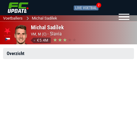
2
LIVE VOETBAL
Voetballers
Michal Sadílek
Michal Sadílek
-
Slavia
VM, M (C)
€5.4M
Overzicht