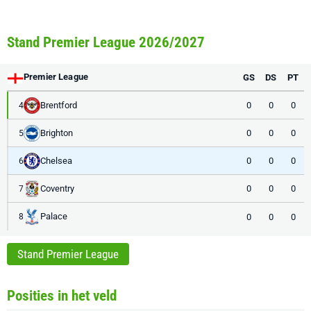
Stand Premier League 2026/2027
Premier League
GS
DS
PT
Brentford
0
0
0
4
Brighton
0
0
0
5
Chelsea
0
0
0
6
Coventry
0
0
0
7
Palace
0
0
0
8
Stand Premier League
Posities in het veld