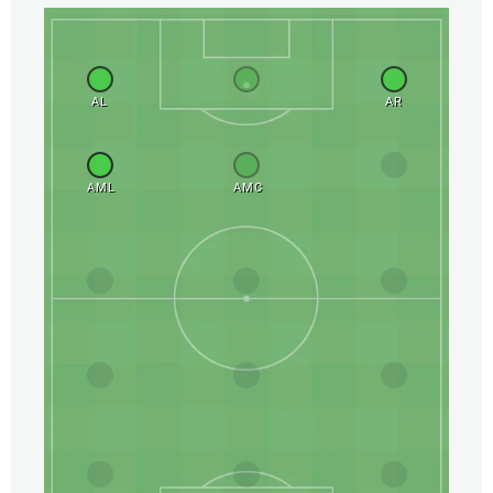
AL
AR
AML
AMC