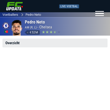
LIVE VOETBAL
Voetballers
Pedro Neto
Pedro Neto
-
Chelsea
AM (R, L)
€52M
Overzicht