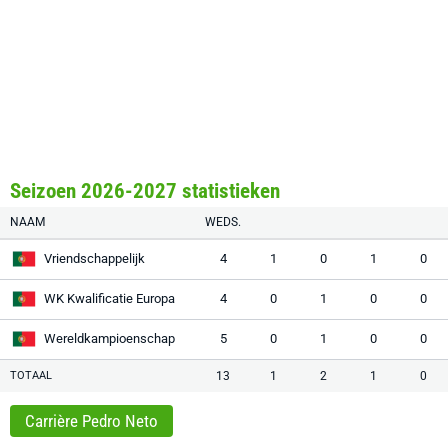
Seizoen 2026-2027 statistieken
NAAM
WEDS.
Vriendschappelijk
4
1
0
1
0
WK Kwalificatie Europa
4
0
1
0
0
Wereldkampioenschap
5
0
1
0
0
TOTAAL
13
1
2
1
0
Carrière Pedro Neto