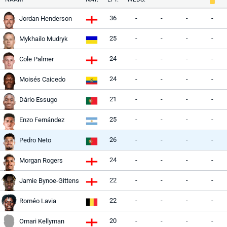
36
-
-
-
-
Jordan Henderson
25
-
-
-
-
Mykhailo Mudryk
24
-
-
-
-
Cole Palmer
24
-
-
-
-
Moisés Caicedo
21
-
-
-
-
Dário Essugo
25
-
-
-
-
Enzo Fernández
26
-
-
-
-
Pedro Neto
24
-
-
-
-
Morgan Rogers
22
-
-
-
-
Jamie Bynoe-Gittens
22
-
-
-
-
Roméo Lavia
20
-
-
-
-
Omari Kellyman