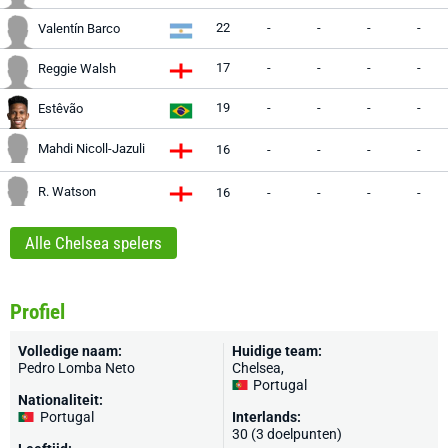
22
-
-
-
-
Valentín Barco
17
-
-
-
-
Reggie Walsh
19
-
-
-
-
Estêvão
Mahdi Nicoll-Jazuli
16
-
-
-
-
R. Watson
16
-
-
-
-
Alle Chelsea spelers
Profiel
Volledige naam:
Huidige team:
Pedro Lomba Neto
Chelsea
,
Portugal
Nationaliteit:
Portugal
Interlands:
30 (3 doelpunten)