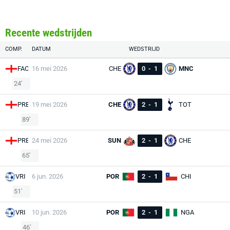
Recente wedstrijden
COMP.
DATUM
WEDSTRIJD
FAC
16 mei 2026
CHE
0
-
1
MNC
24'
PRE
19 mei 2026
CHE
2
-
1
TOT
89'
PRE
24 mei 2026
SUN
2
-
1
CHE
65'
VRI
6 jun. 2026
POR
2
-
1
CHI
51'
VRI
10 jun. 2026
POR
2
-
1
NGA
46'