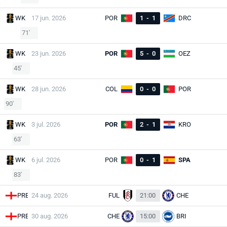
WK
17 jun. 2026
POR
1
-
1
DRC
71'
WK
23 jun. 2026
POR
5
-
0
OEZ
45'
WK
28 jun. 2026
COL
0
-
0
POR
90'
WK
3 jul. 2026
POR
2
-
1
KRO
63'
WK
6 jul. 2026
POR
0
-
1
SPA
83'
PRE
24 aug. 2026
FUL
21:00
CHE
PRE
30 aug. 2026
CHE
15:00
BRI