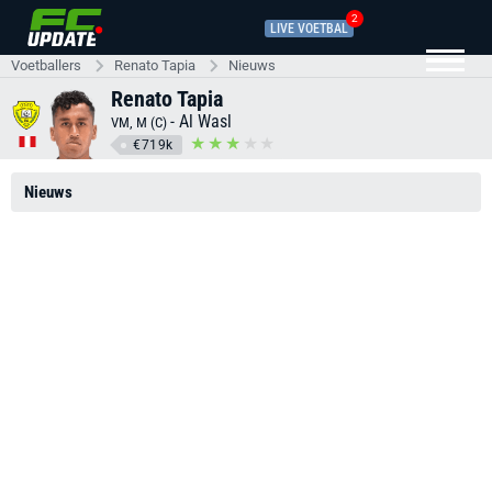
2
LIVE VOETBAL
Voetballers
Renato Tapia
Nieuws
Renato Tapia
-
Al Wasl
VM, M (C)
€719k
Nieuws