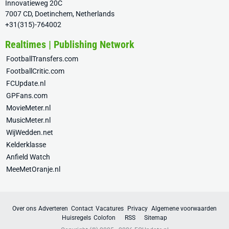
Innovatieweg 20C
7007 CD, Doetinchem, Netherlands
+31(315)-764002
Realtimes | Publishing Network
FootballTransfers.com
FootballCritic.com
FCUpdate.nl
GPFans.com
MovieMeter.nl
MusicMeter.nl
WijWedden.net
Kelderklasse
Anfield Watch
MeeMetOranje.nl
Over ons
Adverteren
Contact
Vacatures
Privacy
Algemene voorwaarden
Huisregels
Colofon
RSS
Sitemap