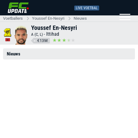
LIVE VOETBAL
Voetballers
Youssef En-Nesyri
Nieuws
Youssef En-Nesyri
-
Ittihad
A (C, L)
€13M
Nieuws