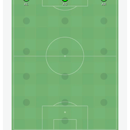
AL
AC
AR