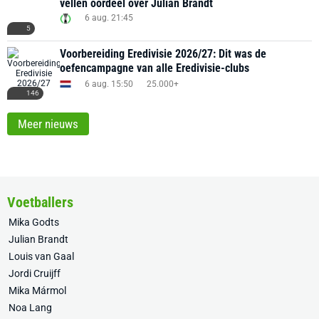
vellen oordeel over Julian Brandt
6 aug. 21:45
5
Voorbereiding Eredivisie 2026/27: Dit was de
oefencampagne van alle Eredivisie-clubs
6 aug. 15:50
25.000+
146
Meer nieuws
Voetballers
Mika Godts
Julian Brandt
Louis van Gaal
Jordi Cruijff
Mika Mármol
Noa Lang