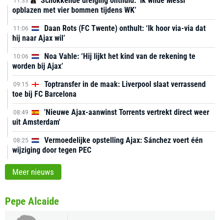
Schokkende dreiging onthuld: ‘Ik wilde Messi
11:33
opblazen met vier bommen tijdens WK’
Daan Rots (FC Twente) onthult: ‘Ik hoor via-via dat
11:06
hij naar Ajax wil’
Noa Vahle: ‘Hij lijkt het kind van de rekening te
10:06
worden bij Ajax’
Toptransfer in de maak: Liverpool slaat verrassend
09:15
toe bij FC Barcelona
'Nieuwe Ajax-aanwinst Torrents vertrekt direct weer
08:49
uit Amsterdam'
Vermoedelijke opstelling Ajax: Sánchez voert één
08:25
wijziging door tegen PEC
Meer nieuws
Pepe Alcaide