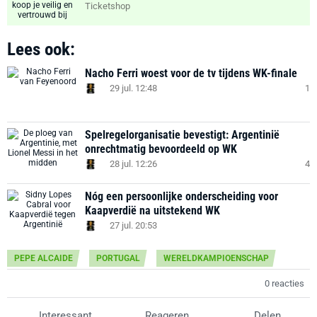
Ticketshop
Lees ook:
Nacho Ferri woest voor de tv tijdens WK-finale
29 jul. 12:48
1
Spelregelorganisatie bevestigt: Argentinië
onrechtmatig bevoordeeld op WK
28 jul. 12:26
4
Nóg een persoonlijke onderscheiding voor
Kaapverdië na uitstekend WK
27 jul. 20:53
PEPE ALCAIDE
PORTUGAL
WERELDKAMPIOENSCHAP
0 reacties
Interessant
Reageren
Delen