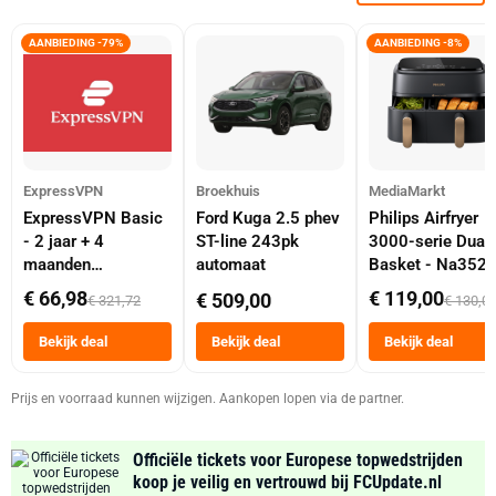
AANBIEDING -79%
AANBIEDING -8%
ExpressVPN
Broekhuis
MediaMarkt
ExpressVPN Basic
Ford Kuga 2.5 phev
Philips Airfryer
- 2 jaar + 4
ST-line 243pk
3000-serie Dual
maanden
automaat
Basket - Na352
abonnement
Dubbele Mand 9 
€ 66,98
€ 119,00
€ 509,00
€ 321,72
€ 130,0
Tot 6 Personen
Heteluchtfriteus
Bekijk deal
Bekijk deal
Bekijk deal
Zwart
Prijs en voorraad kunnen wijzigen. Aankopen lopen via de partner.
Officiële tickets voor Europese topwedstrijden
koop je veilig en vertrouwd bij FCUpdate.nl