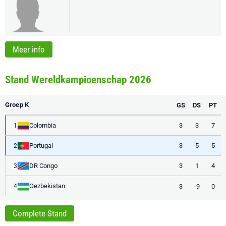
Meer info
Stand Wereldkampioenschap 2026
Groep K
GS
DS
PT
Colombia
3
3
7
1
Portugal
3
5
5
2
DR Congo
3
1
4
3
Oezbekistan
3
-9
0
4
Complete Stand