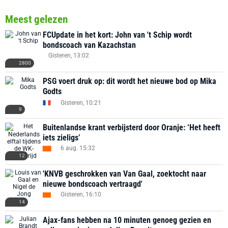
Meest gelezen
FCUpdate in het kort: John van 't Schip wordt
bondscoach van Kazachstan
Gisteren, 13:02
2800
PSG voert druk op: dit wordt het nieuwe bod op Mika
Godts
Gisteren, 10:21
9
Buitenlandse krant verbijsterd door Oranje: ‘Het heeft
iets zieligs’
6 aug. 15:32
12
'KNVB geschrokken van Van Gaal, zoektocht naar
nieuwe bondscoach vertraagd'
Gisteren, 16:10
14
Ajax-fans hebben na 10 minuten genoeg gezien en