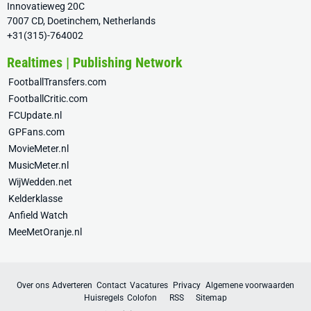
Innovatieweg 20C
7007 CD, Doetinchem, Netherlands
+31(315)-764002
Realtimes | Publishing Network
FootballTransfers.com
FootballCritic.com
FCUpdate.nl
GPFans.com
MovieMeter.nl
MusicMeter.nl
WijWedden.net
Kelderklasse
Anfield Watch
MeeMetOranje.nl
Over ons
Adverteren
Contact
Vacatures
Privacy
Algemene voorwaarden
Huisregels
Colofon
RSS
Sitemap