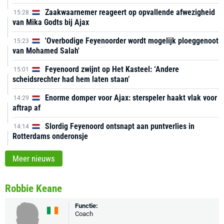
Zaakwaarnemer reageert op opvallende afwezigheid
15:28
van Mika Godts bij Ajax
'Overbodige Feyenoorder wordt mogelijk ploeggenoot
15:23
van Mohamed Salah'
Feyenoord zwijnt op Het Kasteel: ‘Andere
15:01
scheidsrechter had hem laten staan’
Enorme domper voor Ajax: sterspeler haakt vlak voor
14:29
aftrap af
Slordig Feyenoord ontsnapt aan puntverlies in
14:14
Rotterdams onderonsje
Meer nieuws
Robbie Keane
Functie:
Coach