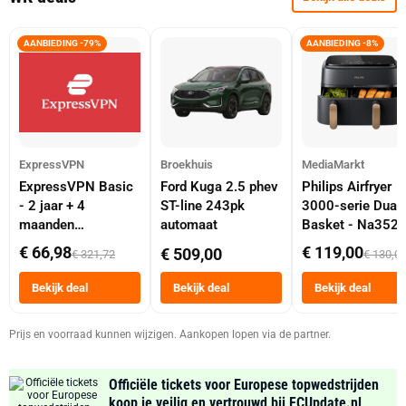
AANBIEDING -79%
AANBIEDING -8%
ExpressVPN
Broekhuis
MediaMarkt
ExpressVPN Basic
Ford Kuga 2.5 phev
Philips Airfryer
- 2 jaar + 4
ST-line 243pk
3000-serie Dual
maanden
automaat
Basket - Na352
abonnement
Dubbele Mand 9 
€ 66,98
€ 119,00
€ 509,00
€ 321,72
€ 130,0
Tot 6 Personen
Heteluchtfriteus
Bekijk deal
Bekijk deal
Bekijk deal
Zwart
Prijs en voorraad kunnen wijzigen. Aankopen lopen via de partner.
Officiële tickets voor Europese topwedstrijden
koop je veilig en vertrouwd bij FCUpdate.nl