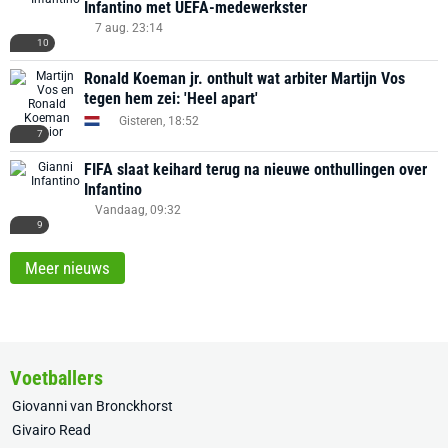
Infantino met UEFA-medewerkster
7 aug. 23:14
10
Ronald Koeman jr. onthult wat arbiter Martijn Vos
tegen hem zei: 'Heel apart'
Gisteren, 18:52
7
FIFA slaat keihard terug na nieuwe onthullingen over
Infantino
Vandaag, 09:32
9
Meer nieuws
Voetballers
Giovanni van Bronckhorst
Givairo Read