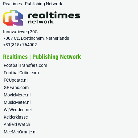
Realtimes - Publishing Network
Innovatieweg 20C
7007 CD, Doetinchem, Netherlands
+31(315)-764002
Realtimes | Publishing Network
FootballTransfers.com
FootballCritic.com
FCUpdate.nl
GPFans.com
MovieMeter.nl
MusicMeter.nl
WijWedden.net
Kelderklasse
Anfield Watch
MeeMetOranje.nl