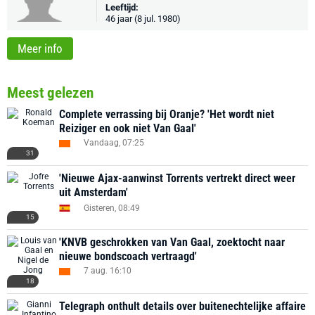
Leeftijd:
46 jaar (8 jul. 1980)
Meer info
Meest gelezen
Complete verrassing bij Oranje? 'Het wordt niet
Reiziger en ook niet Van Gaal'
Vandaag, 07:25
31
'Nieuwe Ajax-aanwinst Torrents vertrekt direct weer
uit Amsterdam'
Gisteren, 08:49
15
'KNVB geschrokken van Van Gaal, zoektocht naar
nieuwe bondscoach vertraagd'
7 aug. 16:10
18
Telegraph onthult details over buitenechtelijke affaire