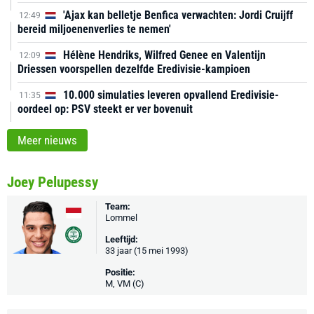
'Ajax kan belletje Benfica verwachten: Jordi Cruijff
12:49
bereid miljoenenverlies te nemen'
Hélène Hendriks, Wilfred Genee en Valentijn
12:09
Driessen voorspellen dezelfde Eredivisie-kampioen
10.000 simulaties leveren opvallend Eredivisie-
11:35
oordeel op: PSV steekt er ver bovenuit
Meer nieuws
Joey Pelupessy
Team:
Lommel
Leeftijd:
33 jaar (15 mei 1993)
Positie:
M, VM (C)