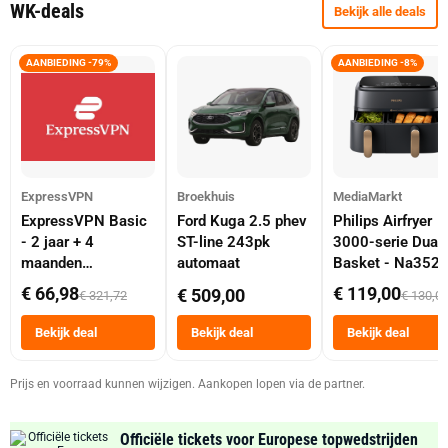
WK-deals
Bekijk alle deals
AANBIEDING -79%
AANBIEDING -8%
ExpressVPN
Broekhuis
MediaMarkt
ExpressVPN Basic
Ford Kuga 2.5 phev
Philips Airfryer
- 2 jaar + 4
ST-line 243pk
3000-serie Dual
maanden
automaat
Basket - Na352
abonnement
Dubbele Mand 9 
€ 66,98
€ 119,00
€ 509,00
€ 321,72
€ 130,0
Tot 6 Personen
Heteluchtfriteus
Bekijk deal
Bekijk deal
Bekijk deal
Zwart
Prijs en voorraad kunnen wijzigen. Aankopen lopen via de partner.
Officiële tickets voor Europese topwedstrijden