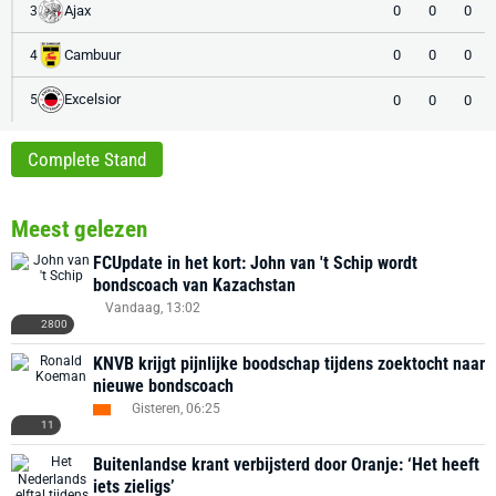
Ajax
0
0
0
3
Cambuur
0
0
0
4
Excelsior
0
0
0
5
Complete Stand
Meest gelezen
FCUpdate in het kort: John van 't Schip wordt
bondscoach van Kazachstan
Vandaag, 13:02
2800
KNVB krijgt pijnlijke boodschap tijdens zoektocht naar
nieuwe bondscoach
Gisteren, 06:25
11
Buitenlandse krant verbijsterd door Oranje: ‘Het heeft
iets zieligs’