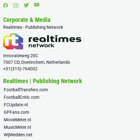
Corporate & Media
Realtimes - Publishing Network
Innovatieweg 20C
7007 CD, Doetinchem, Netherlands
+31(315)-764002
Realtimes | Publishing Network
FootballTransfers.com
FootballCritic.com
FCUpdate.nl
GPFans.com
MovieMeter.nl
MusicMeter.nl
WijWedden.net