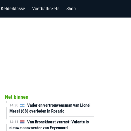
Kelderklasse
Voetbaltickets
Shop
Net binnen
Vader en vertrouwensman van Lionel
14:30
Messi (68) overleden in Rosario
Van Bronckhorst verrast: Valente is
14:11
nieuwe aanvoerder van Feyenoord