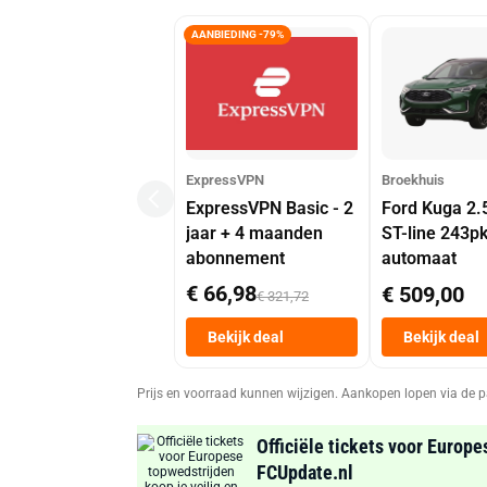
AANBIEDING -79%
ExpressVPN
Broekhuis
ExpressVPN Basic - 2
Ford Kuga 2.
jaar + 4 maanden
ST-line 243p
abonnement
automaat
€ 66,98
€ 509,00
€ 321,72
Bekijk deal
Bekijk deal
Prijs en voorraad kunnen wijzigen. Aankopen lopen via de p
Officiële tickets voor Europe
FCUpdate.nl