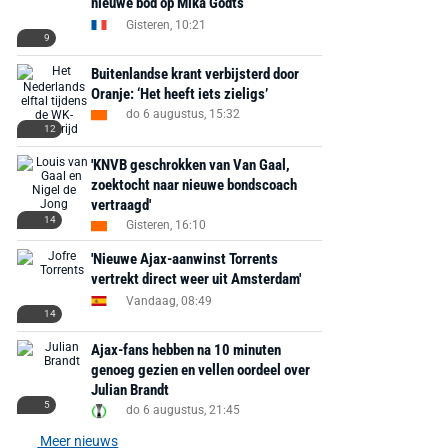
nieuwe bod op Mika Godts
Gisteren, 10:21
9
Buitenlandse krant verbijsterd door
Oranje: ‘Het heeft iets zieligs’
do 6 augustus, 15:32
12
'KNVB geschrokken van Van Gaal,
zoektocht naar nieuwe bondscoach
vertraagd'
14
Gisteren, 16:10
'Nieuwe Ajax-aanwinst Torrents
vertrekt direct weer uit Amsterdam'
Vandaag, 08:49
14
Ajax-fans hebben na 10 minuten
genoeg gezien en vellen oordeel over
Julian Brandt
5
do 6 augustus, 21:45
Meer nieuws