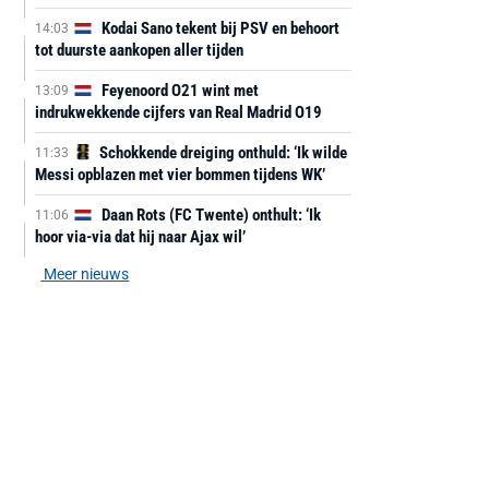
Kodai Sano tekent bij PSV en behoort
14:03
tot duurste aankopen aller tijden
Feyenoord O21 wint met
13:09
indrukwekkende cijfers van Real Madrid O19
Schokkende dreiging onthuld: ‘Ik wilde
11:33
Messi opblazen met vier bommen tijdens WK’
Daan Rots (FC Twente) onthult: ‘Ik
11:06
hoor via-via dat hij naar Ajax wil’
Meer nieuws