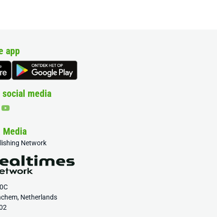
e app
 social media
& Media
blishing Network
20C
nchem, Netherlands
02