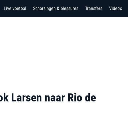
Live voetbal
Schorsingen & blessures
Transfers
Video's
ok Larsen naar Rio de