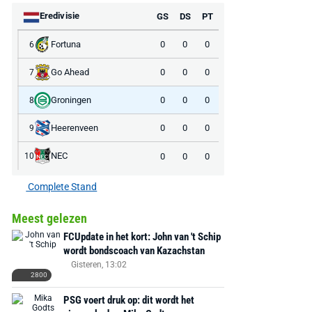
Eredivisie
GS
DS
PT
Fortuna
0
0
0
6
Go Ahead
0
0
0
7
Groningen
0
0
0
8
Heerenveen
0
0
0
9
NEC
0
0
0
10
Complete Stand
Meest gelezen
FCUpdate in het kort: John van 't Schip
wordt bondscoach van Kazachstan
Gisteren, 13:02
2800
PSG voert druk op: dit wordt het