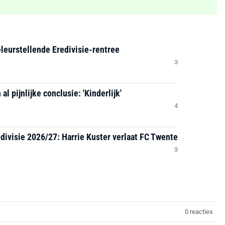
leurstellende Eredivisie-rentree
3
l pijnlijke conclusie: 'Kinderlijk'
4
divisie 2026/27: Harrie Kuster verlaat FC Twente
3
0 reacties