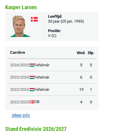
Kasper Larsen
Leeftijd:
33 jaar (25 jan. 1993)
Positie:
V (C)
Carrière
Wed.
Dlp.
Fehérvár
2024/2025
5
0
Fehérvár
2023/2024
6
0
Fehérvár
2022/2023
19
1
OB
2022/2023
4
0
Meer info
Stand Eredivisie 2026/2027