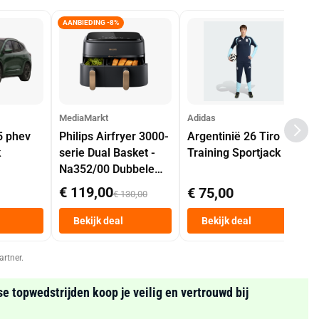
AANBIEDING -8%
MediaMarkt
Adidas
5 phev
Philips Airfryer 3000-
Argentinië 26 Tiro
k
serie Dual Basket -
Training Sportjack
Na352/00 Dubbele
Mand 9 L Tot 6
€ 119,00
€ 75,00
€ 130,00
Personen
Heteluchtfriteuse
Bekijk deal
Bekijk deal
Zwart
artner.
se topwedstrijden koop je veilig en vertrouwd bij