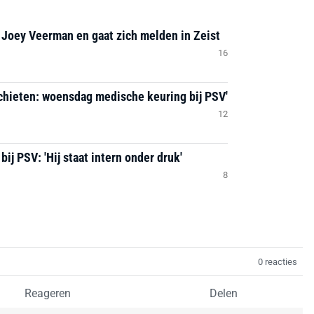
 Joey Veerman en gaat zich melden in Zeist
16
chieten: woensdag medische keuring bij PSV'
12
ij PSV: 'Hij staat intern onder druk'
8
0 reacties
Reageren
Delen