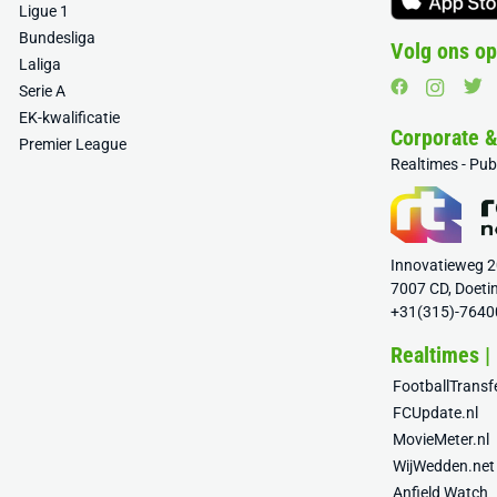
Ligue 1
Bundesliga
Volg ons op
Laliga
Serie A
EK-kwalificatie
Corporate 
Premier League
Realtimes - Pu
Innovatieweg 
7007 CD, Doeti
+31(315)-7640
Realtimes |
FootballTrans
FCUpdate.nl
MovieMeter.nl
WijWedden.net
Anfield Watch