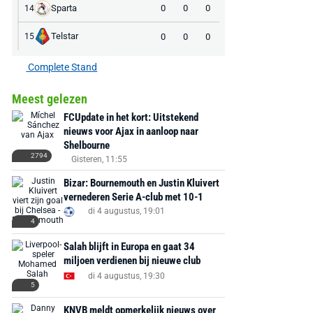
Sparta
0
0
0
14
Telstar
0
0
0
15
Complete Stand
Meest gelezen
FCUpdate in het kort: Uitstekend
nieuws voor Ajax in aanloop naar
Shelbourne
2794
Gisteren, 11:55
Bizar: Bournemouth en Justin Kluivert
vernederen Serie A-club met 10-1
di 4 augustus, 19:01
4
Salah blijft in Europa en gaat 34
miljoen verdienen bij nieuwe club
di 4 augustus, 19:30
5
KNVB meldt opmerkelijk nieuws over