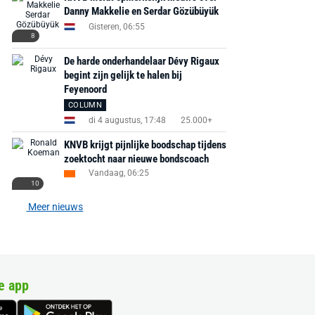
Danny Makkelie en Serdar Gözübüyük
Gisteren, 06:55
8
De harde onderhandelaar Dévy Rigaux
begint zijn gelijk te halen bij
Feyenoord
COLUMN
di 4 augustus, 17:48
25.000+
KNVB krijgt pijnlijke boodschap tijdens
zoektocht naar nieuwe bondscoach
Vandaag, 06:25
10
Meer nieuws
e app