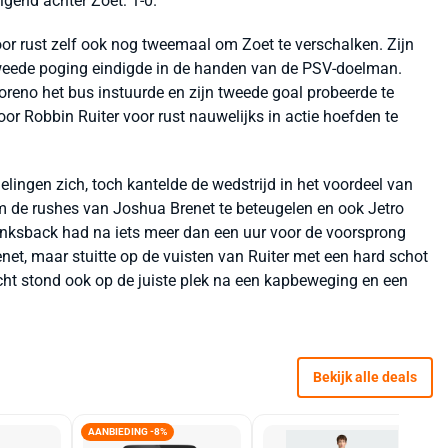
gend achter Zoet: 1-0.
or rust zelf ook nog tweemaal om Zoet te verschalken. Zijn
tweede poging eindigde in de handen van de PSV-doelman.
oreno het bus instuurde en zijn tweede goal probeerde te
r Robbin Ruiter voor rust nauwelijks in actie hoefden te
ingen zich, toch kantelde de wedstrijd in het voordeel van
m de rushes van Joshua Brenet te beteugelen en ook Jetro
linksback had na iets meer dan een uur voor de voorsprong
et, maar stuitte op de vuisten van Ruiter met een hard schot
echt stond ook op de juiste plek na een kapbeweging en een
Bekijk alle deals
AANBIEDING -8%