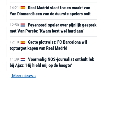
Real Madrid slaat toe en maakt van
14:21
Yan Diomandé een van de duurste spelers ooit
Feyenoord-speler over pijnlijk gesprek
12:50
met Van Persie: ‘Kwam best wel hard aan’
Grote plottwist: FC Barcelona wil
12:10
toptarget kapen van Real Madrid
Voormalig NOS-journalist onthult lek
11:39
bij Ajax: ‘Hij hield mij op de hoogte'
Meer nieuws