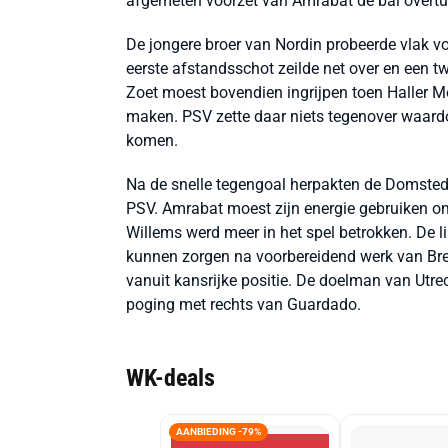
afgemeten voorzet van Amrabat de bal overtui
De jongere broer van Nordin probeerde vlak vo
eerste afstandsschot zeilde net over en een 
Zoet moest bovendien ingrijpen toen Haller M
maken. PSV zette daar niets tegenover waardoo
komen.
Na de snelle tegengoal herpakten de Domstedel
PSV. Amrabat moest zijn energie gebruiken o
Willems werd meer in het spel betrokken. De 
kunnen zorgen na voorbereidend werk van Bren
vanuit kansrijke positie. De doelman van Utr
poging met rechts van Guardado.
WK-deals
AANBIEDING -79%