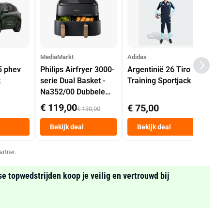
MediaMarkt
Adidas
5 phev
Philips Airfryer 3000-
Argentinië 26 Tiro
k
serie Dual Basket -
Training Sportjack
Na352/00 Dubbele
Mand 9 L Tot 6
€ 119,00
€ 75,00
€ 130,00
Personen
Heteluchtfriteuse
Bekijk deal
Bekijk deal
Zwart
artner.
se topwedstrijden koop je veilig en vertrouwd bij