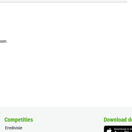
tsen.
Competities
Download d
Eredivisie