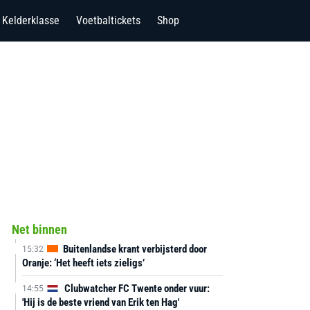
Kelderklasse
Voetbaltickets
Shop
Net binnen
Buitenlandse krant verbijsterd door
15:32
Oranje: ‘Het heeft iets zieligs’
Clubwatcher FC Twente onder vuur:
14:55
'Hij is de beste vriend van Erik ten Hag'