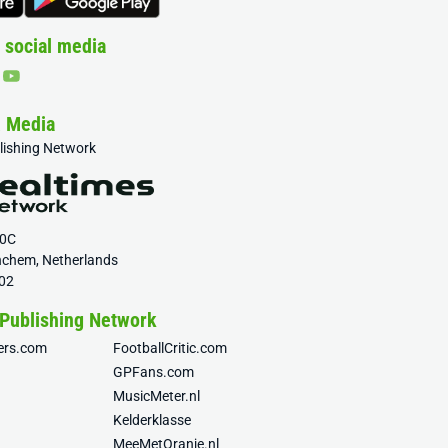
 social media
& Media
blishing Network
20C
nchem, Netherlands
02
 Publishing Network
fers.com
FootballCritic.com
GPFans.com
MusicMeter.nl
Kelderklasse
MeeMetOranje.nl