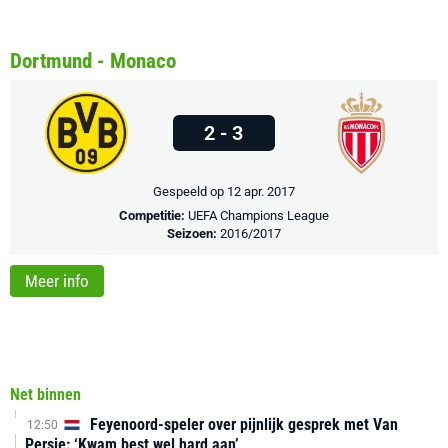
Dortmund - Monaco
2 - 3
Gespeeld op 12 apr. 2017
Competitie:
UEFA Champions League
Seizoen:
2016/2017
Meer info
Net binnen
Feyenoord-speler over pijnlijk gesprek met Van
12:50
Persie: ‘Kwam best wel hard aan’