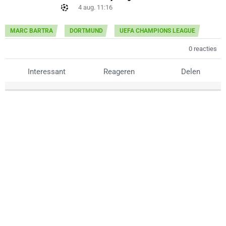
4 aug. 11:16
MARC BARTRA
DORTMUND
UEFA CHAMPIONS LEAGUE
0 reacties
Interessant
Reageren
Delen