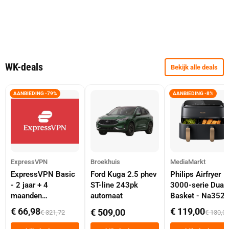
WK-deals
Bekijk alle deals
AANBIEDING -79%
AANBIEDING -8%
ExpressVPN
Broekhuis
MediaMarkt
ExpressVPN Basic
Ford Kuga 2.5 phev
Philips Airfryer
- 2 jaar + 4
ST-line 243pk
3000-serie Dual
maanden
automaat
Basket - Na352
abonnement
Dubbele Mand 9 
€ 66,98
€ 119,00
€ 509,00
€ 321,72
€ 130,0
Tot 6 Personen
Heteluchtfriteus