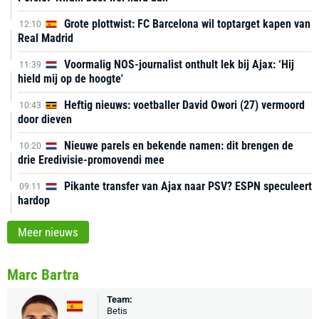
Grote plottwist: FC Barcelona wil toptarget kapen van
12:10
Real Madrid
Voormalig NOS-journalist onthult lek bij Ajax: ‘Hij
11:39
hield mij op de hoogte'
Heftig nieuws: voetballer David Owori (27) vermoord
10:43
door dieven
Nieuwe parels en bekende namen: dit brengen de
10:20
drie Eredivisie-promovendi mee
Pikante transfer van Ajax naar PSV? ESPN speculeert
09:11
hardop
Meer nieuws
Marc Bartra
Team:
Betis