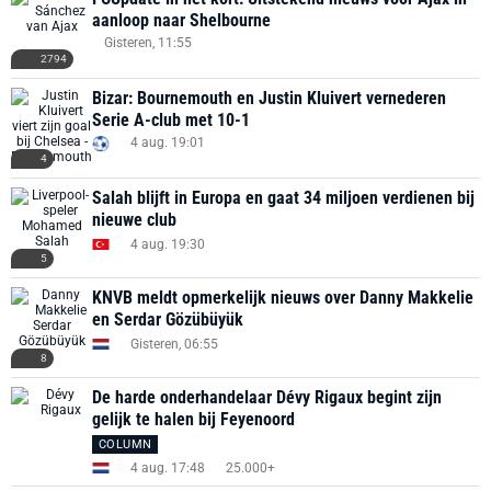
aanloop naar Shelbourne
Gisteren, 11:55
2794
Bizar: Bournemouth en Justin Kluivert vernederen
Serie A-club met 10-1
4 aug. 19:01
4
Salah blijft in Europa en gaat 34 miljoen verdienen bij
nieuwe club
4 aug. 19:30
5
KNVB meldt opmerkelijk nieuws over Danny Makkelie
en Serdar Gözübüyük
Gisteren, 06:55
8
De harde onderhandelaar Dévy Rigaux begint zijn
gelijk te halen bij Feyenoord
COLUMN
4 aug. 17:48
25.000+