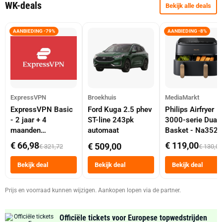
WK-deals
Bekijk alle deals
AANBIEDING -79%
AANBIEDING -8%
ExpressVPN
Broekhuis
MediaMarkt
ExpressVPN Basic
Ford Kuga 2.5 phev
Philips Airfryer
- 2 jaar + 4
ST-line 243pk
3000-serie Dual
maanden
automaat
Basket - Na352
abonnement
Dubbele Mand 9 
€ 66,98
€ 119,00
€ 509,00
€ 321,72
€ 130,0
Tot 6 Personen
Heteluchtfriteus
Bekijk deal
Bekijk deal
Bekijk deal
Zwart
Prijs en voorraad kunnen wijzigen. Aankopen lopen via de partner.
Officiële tickets voor Europese topwedstrijden