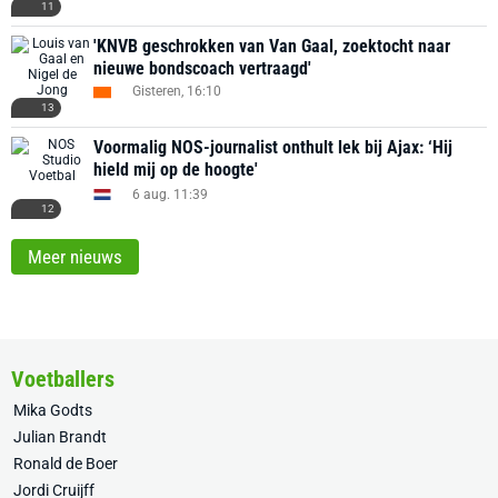
11
'KNVB geschrokken van Van Gaal, zoektocht naar
nieuwe bondscoach vertraagd'
Gisteren, 16:10
13
Voormalig NOS-journalist onthult lek bij Ajax: ‘Hij
hield mij op de hoogte'
6 aug. 11:39
12
Meer nieuws
Voetballers
Mika Godts
Julian Brandt
Ronald de Boer
Jordi Cruijff