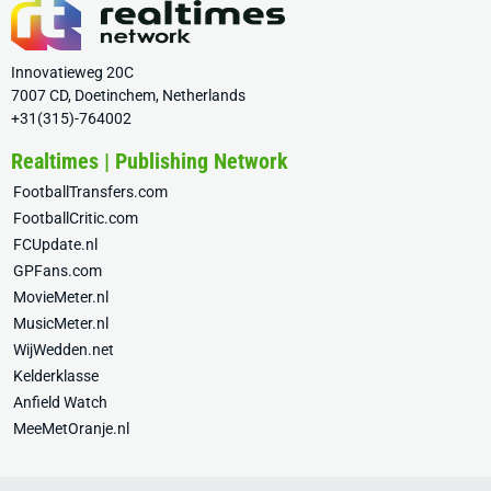
Innovatieweg 20C
7007 CD, Doetinchem, Netherlands
+31(315)-764002
Realtimes | Publishing Network
FootballTransfers.com
FootballCritic.com
FCUpdate.nl
GPFans.com
MovieMeter.nl
MusicMeter.nl
WijWedden.net
Kelderklasse
Anfield Watch
MeeMetOranje.nl