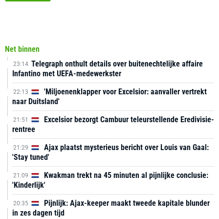
Net binnen
Telegraph onthult details over buitenechtelijke affaire
23:14
Infantino met UEFA-medewerkster
'Miljoenenklapper voor Excelsior: aanvaller vertrekt
22:13
naar Duitsland'
Excelsior bezorgt Cambuur teleurstellende Eredivisie-
21:51
rentree
Ajax plaatst mysterieus bericht over Louis van Gaal:
21:29
'Stay tuned'
Kwakman trekt na 45 minuten al pijnlijke conclusie:
21:09
'Kinderlijk'
Pijnlijk: Ajax-keeper maakt tweede kapitale blunder
20:35
in zes dagen tijd