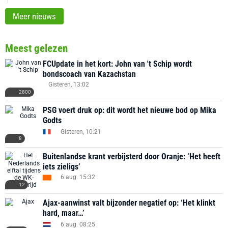
Meer nieuws
Meest gelezen
FCUpdate in het kort: John van 't Schip wordt
bondscoach van Kazachstan
Gisteren, 13:02
2800
PSG voert druk op: dit wordt het nieuwe bod op Mika
Godts
Gisteren, 10:21
8
Buitenlandse krant verbijsterd door Oranje: ‘Het heeft
iets zieligs’
6 aug. 15:32
12
Ajax-aanwinst valt bijzonder negatief op: ‘Het klinkt
hard, maar…’
6 aug. 08:25