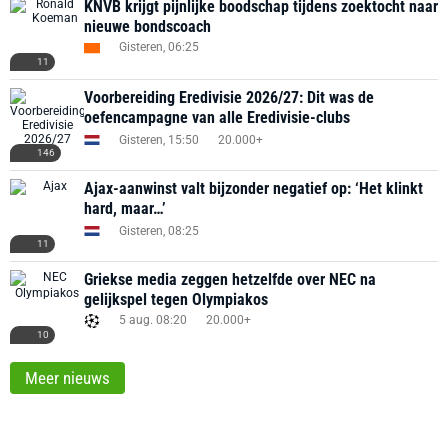
KNVB krijgt pijnlijke boodschap tijdens zoektocht naar
nieuwe bondscoach
Gisteren, 06:25
11
Voorbereiding Eredivisie 2026/27: Dit was de
oefencampagne van alle Eredivisie-clubs
Gisteren, 15:50
20.000+
146
Ajax-aanwinst valt bijzonder negatief op: ‘Het klinkt
hard, maar…’
Gisteren, 08:25
11
Griekse media zeggen hetzelfde over NEC na
gelijkspel tegen Olympiakos
5 aug. 08:20
20.000+
10
Meer nieuws