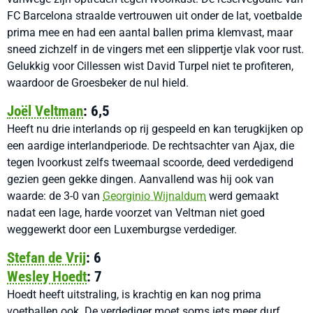
FC Barcelona straalde vertrouwen uit onder de lat, voetbalde
prima mee en had een aantal ballen prima klemvast, maar
sneed zichzelf in de vingers met een slippertje vlak voor rust.
Gelukkig voor Cillessen wist David Turpel niet te profiteren,
waardoor de Groesbeker de nul hield.
Joël Veltman
: 6,5
Heeft nu drie interlands op rij gespeeld en kan terugkijken op
een aardige interlandperiode. De rechtsachter van Ajax, die
tegen Ivoorkust zelfs tweemaal scoorde, deed verdedigend
gezien geen gekke dingen. Aanvallend was hij ook van
waarde: de 3-0 van
Georginio Wijnaldum
werd gemaakt
nadat een lage, harde voorzet van Veltman niet goed
weggewerkt door een Luxemburgse verdediger.
Stefan de Vrij
: 6
Wesley Hoedt
: 7
Hoedt heeft uitstraling, is krachtig en kan nog prima
voetballen ook. De verdediger moet soms iets meer durf