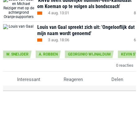
'KNVB heeft duidelijke nummer-één-kandidaat
om Koeman op te volgen als bondscoach'
4 aug. 13:01
8
Louis van Gaal spreekt zich uit: 'Ongelooflijk dat
mijn naam wordt genoemd'
3 aug. 18:06
6
W. SNEIJDER
A. ROBBEN
GEORGINIO WIJNALDUM
KEVIN S
0 reacties
Interessant
Reageren
Delen