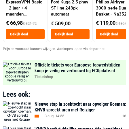
ExpressVPN Basic
Ford Kuga 2.5 phev
Philips Airfryer
- 2 jaar + 4
ST-line 243pk
3000-serie Dual
maanden
automaat
Basket - Na352
abonnement
Dubbele Mand 9 
€ 66,98
€ 119,00
€ 509,00
€ 321,72
€ 130,0
Tot 6 Personen
Heteluchtfriteus
Bekijk deal
Bekijk deal
Bekijk deal
Zwart
Prijs en voorraad kunnen wijzigen. Aankopen lopen via de partner.
Officiële tickets voor Europese topwedstrijden
koop je veilig en vertrouwd bij FCUpdate.nl
Ticketshop
Lees ook:
Nieuwe stap in zoektocht naar opvolger Koeman:
KNVB spreekt uren met Reiziger
3 aug. 14:55
16