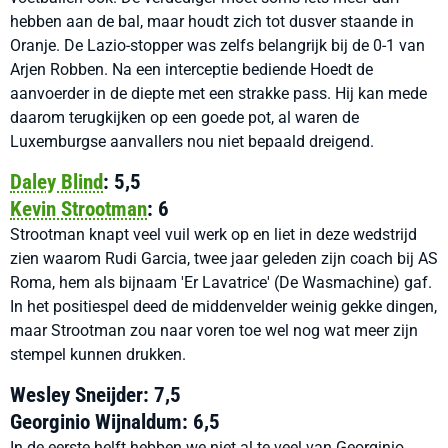
hebben aan de bal, maar houdt zich tot dusver staande in
Oranje. De Lazio-stopper was zelfs belangrijk bij de 0-1 van
Arjen Robben. Na een interceptie bediende Hoedt de
aanvoerder in de diepte met een strakke pass. Hij kan mede
daarom terugkijken op een goede pot, al waren de
Luxemburgse aanvallers nou niet bepaald dreigend.
Daley Blind
: 5,5
Kevin Strootman
: 6
Strootman knapt veel vuil werk op en liet in deze wedstrijd
zien waarom Rudi Garcia, twee jaar geleden zijn coach bij AS
Roma, hem als bijnaam 'Er Lavatrice' (De Wasmachine) gaf.
In het positiespel deed de middenvelder weinig gekke dingen,
maar Strootman zou naar voren toe wel nog wat meer zijn
stempel kunnen drukken.
Wesley Sneijder: 7,5
Georginio Wijnaldum: 6,5
In de eerste helft hebben we niet al te veel van Georginio