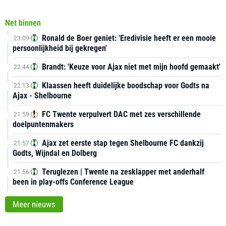
Net binnen
Ronald de Boer geniet: 'Eredivisie heeft er een mooie
23:09
persoonlijkheid bij gekregen'
Brandt: 'Keuze voor Ajax niet met mijn hoofd gemaakt'
22:44
Klaassen heeft duidelijke boodschap voor Godts na
22:13
Ajax - Shelbourne
FC Twente verpulvert DAC met zes verschillende
21:59
doelpuntenmakers
Ajax zet eerste stap tegen Shelbourne FC dankzij
21:57
Godts, Wijndal en Dolberg
Teruglezen | Twente na zesklapper met anderhalf
21:56
been in play-offs Conference League
Meer nieuws