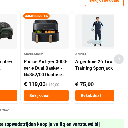
Bekijk alle deals
AANBIEDING -8%
MediaMarkt
Adidas
5 phev
Philips Airfryer 3000-
Argentinië 26 Tiro
k
serie Dual Basket -
Training Sportjack
Na352/00 Dubbele
Mand 9 L Tot 6
€ 119,00
€ 75,00
€ 130,00
Personen
Heteluchtfriteuse
Bekijk deal
Bekijk deal
Zwart
artner.
se topwedstrijden koop je veilig en vertrouwd bij