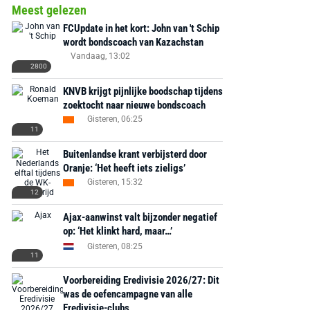
Meest gelezen
FCUpdate in het kort: John van 't Schip
wordt bondscoach van Kazachstan
Vandaag, 13:02
2800
KNVB krijgt pijnlijke boodschap tijdens
zoektocht naar nieuwe bondscoach
Gisteren, 06:25
11
Buitenlandse krant verbijsterd door
Oranje: ‘Het heeft iets zieligs’
Gisteren, 15:32
12
Ajax-aanwinst valt bijzonder negatief
op: ‘Het klinkt hard, maar…’
Gisteren, 08:25
11
Voorbereiding Eredivisie 2026/27: Dit
was de oefencampagne van alle
Eredivisie-clubs