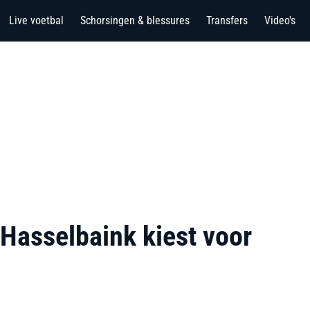
Live voetbal
Schorsingen & blessures
Transfers
Video's
 Hasselbaink kiest voor