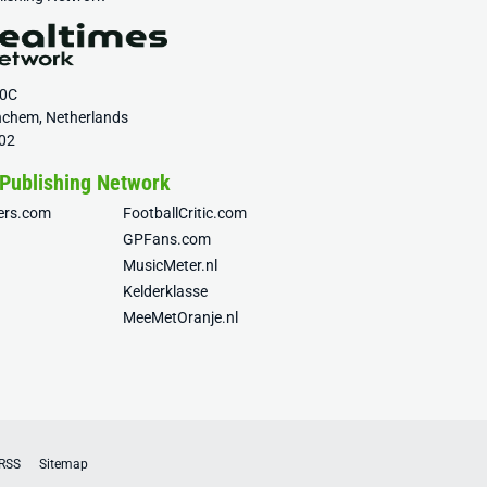
20C
nchem, Netherlands
02
 Publishing Network
fers.com
FootballCritic.com
GPFans.com
MusicMeter.nl
Kelderklasse
MeeMetOranje.nl
RSS
Sitemap