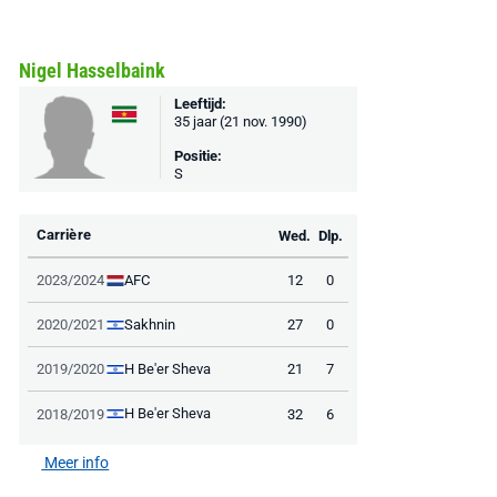
Nigel Hasselbaink
Leeftijd:
35 jaar (21 nov. 1990)
Positie:
S
Carrière
Wed.
Dlp.
AFC
2023/2024
12
0
Sakhnin
2020/2021
27
0
H Be'er Sheva
2019/2020
21
7
H Be'er Sheva
2018/2019
32
6
Meer info