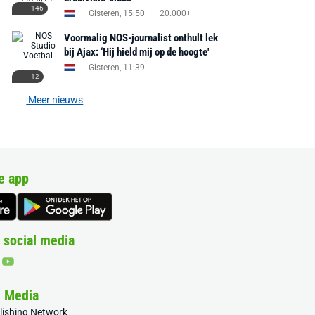
146
Gisteren, 15:50
20.000+
Voormalig NOS-journalist onthult lek
bij Ajax: ‘Hij hield mij op de hoogte'
Gisteren, 11:39
12
Meer nieuws
e app
 social media
& Media
blishing Network