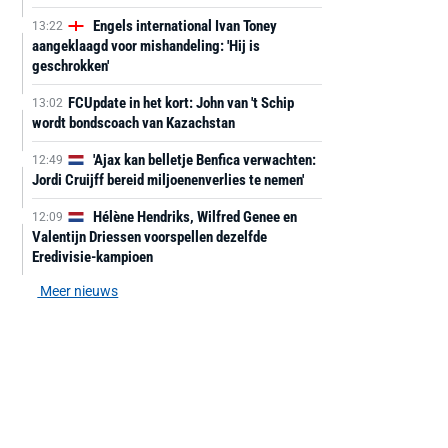
Engels international Ivan Toney
13:22
aangeklaagd voor mishandeling: 'Hij is
geschrokken'
FCUpdate in het kort: John van 't Schip
13:02
wordt bondscoach van Kazachstan
'Ajax kan belletje Benfica verwachten:
12:49
Jordi Cruijff bereid miljoenenverlies te nemen'
Hélène Hendriks, Wilfred Genee en
12:09
Valentijn Driessen voorspellen dezelfde
Eredivisie-kampioen
Meer nieuws