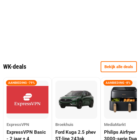
WK-deals
Bekijk alle deals
AANBIEDING -79%
AANBIEDING -8%
ExpressVPN
Broekhuis
MediaMarkt
ExpressVPN Basic
Ford Kuga 2.5 phev
Philips Airfryer
- 2 jaar + 4
ST-line 243pk
3000-serie Dual