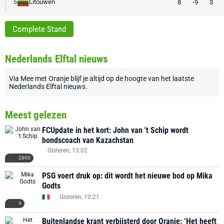
Litouwen
8
-9
3
5
Complete Stand
Nederlands Elftal nieuws
Via
Mee met Oranje
blijf je altijd op de hoogte van het laatste
Nederlands Elftal nieuws
.
Meest gelezen
FCUpdate in het kort: John van 't Schip wordt
bondscoach van Kazachstan
Gisteren, 13:02
2800
PSG voert druk op: dit wordt het nieuwe bod op Mika
Godts
Gisteren, 10:21
9
Buitenlandse krant verbijsterd door Oranje: ‘Het heeft