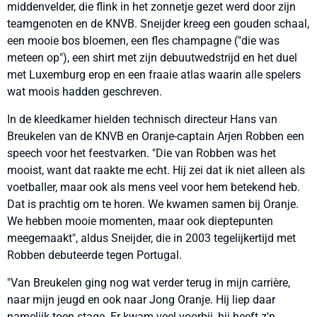
middenvelder, die flink in het zonnetje gezet werd door zijn
teamgenoten en de KNVB. Sneijder kreeg een gouden schaal,
een mooie bos bloemen, een fles champagne ("die was
meteen op"), een shirt met zijn debuutwedstrijd en het duel
met Luxemburg erop en een fraaie atlas waarin alle spelers
wat moois hadden geschreven.
In de kleedkamer hielden technisch directeur Hans van
Breukelen van de KNVB en Oranje-captain Arjen Robben een
speech voor het feestvarken. "Die van Robben was het
mooist, want dat raakte me echt. Hij zei dat ik niet alleen als
voetballer, maar ook als mens veel voor hem betekend heb.
Dat is prachtig om te horen. We kwamen samen bij Oranje.
We hebben mooie momenten, maar ook dieptepunten
meegemaakt", aldus Sneijder, die in 2003 tegelijkertijd met
Robben debuteerde tegen Portugal.
"Van Breukelen ging nog wat verder terug in mijn carrière,
naar mijn jeugd en ook naar Jong Oranje. Hij liep daar
namelijk toen stage. Er kwam veel voorbij, hij heeft z'n