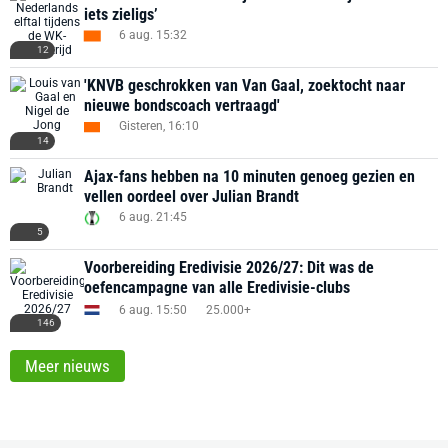
iets zieligs’
6 aug. 15:32
12
'KNVB geschrokken van Van Gaal, zoektocht naar
nieuwe bondscoach vertraagd'
Gisteren, 16:10
14
Ajax-fans hebben na 10 minuten genoeg gezien en
vellen oordeel over Julian Brandt
6 aug. 21:45
5
Voorbereiding Eredivisie 2026/27: Dit was de
oefencampagne van alle Eredivisie-clubs
6 aug. 15:50
25.000+
146
Meer nieuws