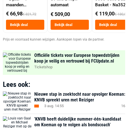
maanden
automaat
Basket - Na352
abonnement
Dubbele Mand 9 
€ 66,98
€ 119,00
€ 509,00
€ 321,72
€ 130,0
Tot 6 Personen
Heteluchtfriteus
Bekijk deal
Bekijk deal
Bekijk deal
Zwart
Prijs en voorraad kunnen wijzigen. Aankopen lopen via de partner.
Officiële tickets voor Europese topwedstrijden
koop je veilig en vertrouwd bij FCUpdate.nl
Ticketshop
Lees ook:
Nieuwe stap in zoektocht naar opvolger Koeman:
KNVB spreekt uren met Reiziger
3 aug. 14:55
16
'KNVB heeft duidelijke nummer-één-kandidaat
om Koeman op te volgen als bondscoach'