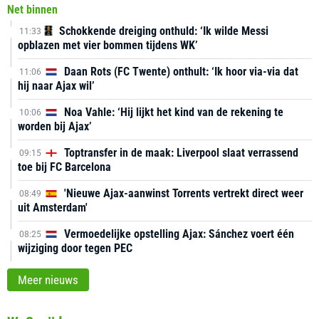
Net binnen
Schokkende dreiging onthuld: ‘Ik wilde Messi
11:33
opblazen met vier bommen tijdens WK’
Daan Rots (FC Twente) onthult: ‘Ik hoor via-via dat
11:06
hij naar Ajax wil’
Noa Vahle: ‘Hij lijkt het kind van de rekening te
10:06
worden bij Ajax’
Toptransfer in de maak: Liverpool slaat verrassend
09:15
toe bij FC Barcelona
'Nieuwe Ajax-aanwinst Torrents vertrekt direct weer
08:49
uit Amsterdam'
Vermoedelijke opstelling Ajax: Sánchez voert één
08:25
wijziging door tegen PEC
Meer nieuws