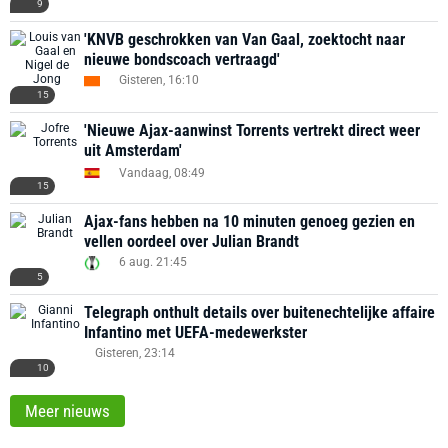
9
'KNVB geschrokken van Van Gaal, zoektocht naar
nieuwe bondscoach vertraagd'
Gisteren, 16:10
15
'Nieuwe Ajax-aanwinst Torrents vertrekt direct weer
uit Amsterdam'
Vandaag, 08:49
15
Ajax-fans hebben na 10 minuten genoeg gezien en
vellen oordeel over Julian Brandt
6 aug. 21:45
5
Telegraph onthult details over buitenechtelijke affaire
Infantino met UEFA-medewerkster
Gisteren, 23:14
10
Meer nieuws