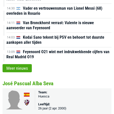
Vader en vertrouwensman van Lionel Messi (68)
14:30
overleden in Rosario
Van Bronckhorst verrast: Valente is nieuwe
14:11
aanvoerder van Feyenoord
Kodai Sano tekent bij PSV en behoort tot duurste
14:03
aankopen aller tijden
Feyenoord O21 wint met indrukwekkende cijfers van
13:09
Real Madrid O19
Meer nieuws
José Pascual Alba Seva
Team:
Huesca
Leeftijd:
26 jaar (2 apr. 2000)