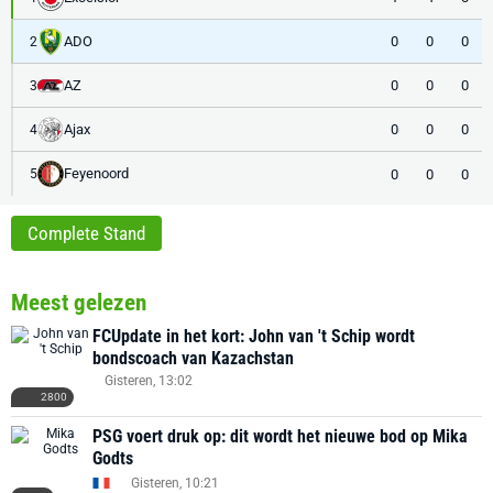
ADO
0
0
0
2
AZ
0
0
0
3
Ajax
0
0
0
4
Feyenoord
0
0
0
5
Complete Stand
Meest gelezen
FCUpdate in het kort: John van 't Schip wordt
bondscoach van Kazachstan
Gisteren, 13:02
2800
PSG voert druk op: dit wordt het nieuwe bod op Mika
Godts
Gisteren, 10:21