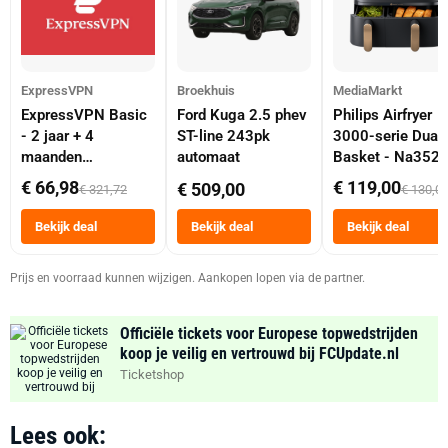
ExpressVPN
Broekhuis
MediaMarkt
ExpressVPN Basic
Ford Kuga 2.5 phev
Philips Airfryer
- 2 jaar + 4
ST-line 243pk
3000-serie Dual
maanden
automaat
Basket - Na352
abonnement
Dubbele Mand 9 
€ 66,98
€ 119,00
€ 509,00
€ 321,72
€ 130,0
Tot 6 Personen
Heteluchtfriteus
Bekijk deal
Bekijk deal
Bekijk deal
Zwart
Prijs en voorraad kunnen wijzigen. Aankopen lopen via de partner.
Officiële tickets voor Europese topwedstrijden
koop je veilig en vertrouwd bij FCUpdate.nl
Ticketshop
Lees ook: