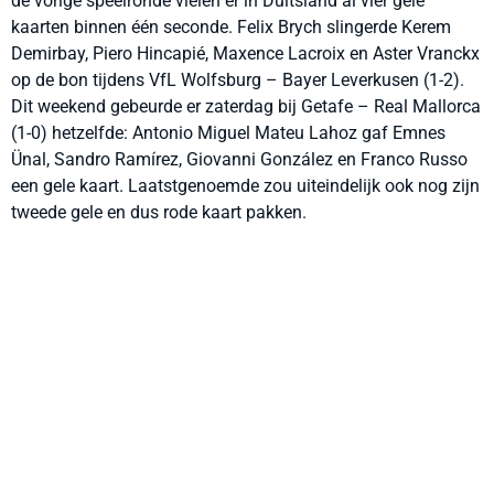
de vorige speelronde vielen er in Duitsland al vier gele
kaarten binnen één seconde. Felix Brych slingerde Kerem
Demirbay, Piero Hincapié, Maxence Lacroix en Aster Vranckx
op de bon tijdens VfL Wolfsburg – Bayer Leverkusen (1-2).
Dit weekend gebeurde er zaterdag bij Getafe – Real Mallorca
(1-0) hetzelfde: Antonio Miguel Mateu Lahoz gaf Emnes
Ünal, Sandro Ramírez, Giovanni González en Franco Russo
een gele kaart. Laatstgenoemde zou uiteindelijk ook nog zijn
tweede gele en dus rode kaart pakken.