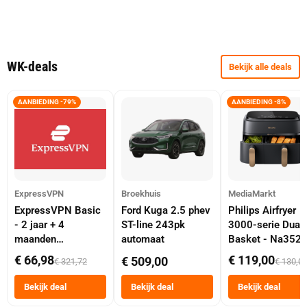
WK-deals
Bekijk alle deals
AANBIEDING -79%
AANBIEDING -8%
ExpressVPN
Broekhuis
MediaMarkt
ExpressVPN Basic
Ford Kuga 2.5 phev
Philips Airfryer
- 2 jaar + 4
ST-line 243pk
3000-serie Dual
maanden
automaat
Basket - Na352
abonnement
Dubbele Mand 9 
€ 66,98
€ 119,00
€ 509,00
€ 321,72
€ 130,0
Tot 6 Personen
Heteluchtfriteus
Bekijk deal
Bekijk deal
Bekijk deal
Zwart