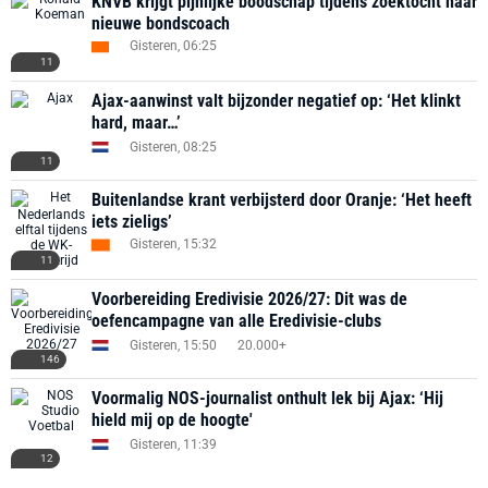
KNVB krijgt pijnlijke boodschap tijdens zoektocht naar
nieuwe bondscoach
Gisteren, 06:25
11
Ajax-aanwinst valt bijzonder negatief op: ‘Het klinkt
hard, maar…’
Gisteren, 08:25
11
Buitenlandse krant verbijsterd door Oranje: ‘Het heeft
iets zieligs’
Gisteren, 15:32
11
Voorbereiding Eredivisie 2026/27: Dit was de
oefencampagne van alle Eredivisie-clubs
Gisteren, 15:50
20.000+
146
Voormalig NOS-journalist onthult lek bij Ajax: ‘Hij
hield mij op de hoogte'
Gisteren, 11:39
12