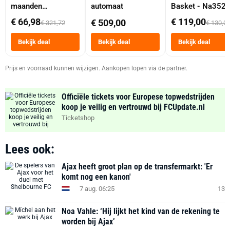
maanden
automaat
Basket - Na352
abonnement
Dubbele Mand 9 
€ 66,98
€ 119,00
€ 509,00
€ 321,72
€ 130,0
Tot 6 Personen
Heteluchtfriteus
Bekijk deal
Bekijk deal
Bekijk deal
Zwart
Prijs en voorraad kunnen wijzigen. Aankopen lopen via de partner.
Officiële tickets voor Europese topwedstrijden
koop je veilig en vertrouwd bij FCUpdate.nl
Ticketshop
Lees ook:
Ajax heeft groot plan op de transfermarkt: 'Er
komt nog een kanon'
7 aug. 06:25
13
Noa Vahle: ‘Hij lijkt het kind van de rekening te
worden bij Ajax’