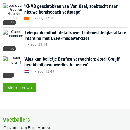
'KNVB geschrokken van Van Gaal, zoektocht naar
nieuwe bondscoach vertraagd'
7 aug. 16:10
17
Telegraph onthult details over buitenechtelijke affaire
Infantino met UEFA-medewerkster
7 aug. 23:14
10
'Ajax kan belletje Benfica verwachten: Jordi Cruijff
bereid miljoenenverlies te nemen'
7 aug. 12:49
8
Meer nieuws
Voetballers
Giovanni van Bronckhorst