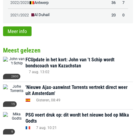
Antwerp
2022/2023
36
7
Al Duhail
2021/2022
20
0
Meer info
Meest gelezen
FCUpdate in het kort: John van 't Schip wordt
bondscoach van Kazachstan
7 aug. 13:02
2800
'Nieuwe Ajax-aanwinst Torrents vertrekt direct weer
uit Amsterdam'
Gisteren, 08:49
15
PSG voert druk op: dit wordt het nieuwe bod op Mika
Godts
7 aug. 10:21
9