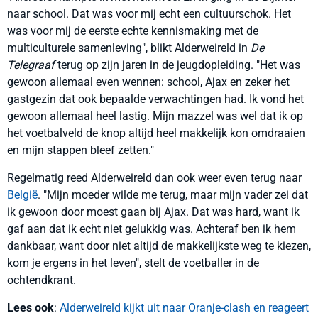
naar school. Dat was voor mij echt een cultuurschok. Het
was voor mij de eerste echte kennismaking met de
multiculturele samenleving", blikt Alderweireld in
De
Telegraaf
terug op zijn jaren in de jeugdopleiding. "Het was
gewoon allemaal even wennen: school, Ajax en zeker het
gastgezin dat ook bepaalde verwachtingen had. Ik vond het
gewoon allemaal heel lastig. Mijn mazzel was wel dat ik op
het voetbalveld de knop altijd heel makkelijk kon omdraaien
en mijn stappen bleef zetten."
Regelmatig reed Alderweireld dan ook weer even terug naar
België
. "Mijn moeder wilde me terug, maar mijn vader zei dat
ik gewoon door moest gaan bij Ajax. Dat was hard, want ik
gaf aan dat ik echt niet gelukkig was. Achteraf ben ik hem
dankbaar, want door niet altijd de makkelijkste weg te kiezen,
kom je ergens in het leven", stelt de voetballer in de
ochtendkrant.
Lees ook
:
Alderweireld kijkt uit naar Oranje-clash en reageert