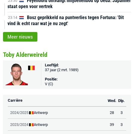
Feyenoord ontvangt miljoenenbod op Ueda: Japanner
23:30
staat open voor vertrek
Bosz geprikkeld na puntverlies tegen Fortuna: 'Dit
23:14
vind ik echt raar wat je nu zegt'
Meer nieuws
Toby Alderweireld
Leeftijd:
37 jaar (2 mrt. 1989)
Positie:
V (C)
Carrière
Wed.
Dlp.
Antwerp
2024/2025
28
3
Antwerp
2023/2024
39
3