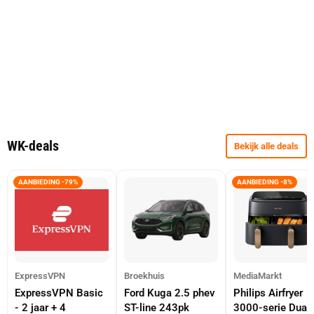
WK-deals
Bekijk alle deals
AANBIEDING -79%
AANBIEDING -8%
ExpressVPN
Broekhuis
MediaMarkt
ExpressVPN Basic
Ford Kuga 2.5 phev
Philips Airfryer
- 2 jaar + 4
ST-line 243pk
3000-serie Dual