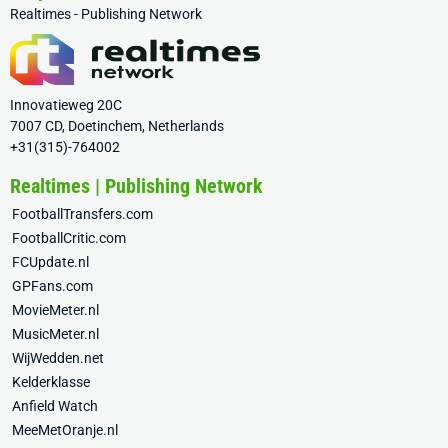
Realtimes - Publishing Network
Innovatieweg 20C
7007 CD, Doetinchem, Netherlands
+31(315)-764002
Realtimes | Publishing Network
FootballTransfers.com
FootballCritic.com
FCUpdate.nl
GPFans.com
MovieMeter.nl
MusicMeter.nl
WijWedden.net
Kelderklasse
Anfield Watch
MeeMetOranje.nl