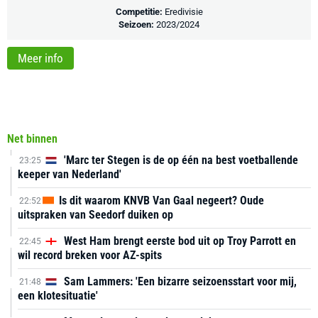
Competitie:
Eredivisie
Seizoen:
2023/2024
Meer info
Net binnen
'Marc ter Stegen is de op één na best voetballende
23:25
keeper van Nederland'
Is dit waarom KNVB Van Gaal negeert? Oude
22:52
uitspraken van Seedorf duiken op
West Ham brengt eerste bod uit op Troy Parrott en
22:45
wil record breken voor AZ-spits
Sam Lammers: 'Een bizarre seizoensstart voor mij,
21:48
een klotesituatie'