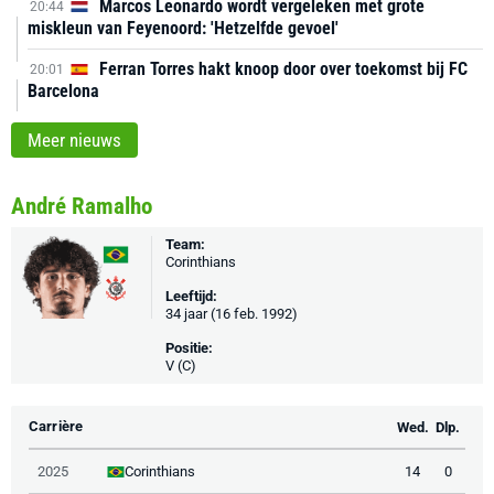
Marcos Leonardo wordt vergeleken met grote
20:44
miskleun van Feyenoord: 'Hetzelfde gevoel'
Ferran Torres hakt knoop door over toekomst bij FC
20:01
Barcelona
Meer nieuws
André Ramalho
Team:
Corinthians
Leeftijd:
34 jaar (16 feb. 1992)
Positie:
V (C)
Carrière
Wed.
Dlp.
Corinthians
2025
14
0