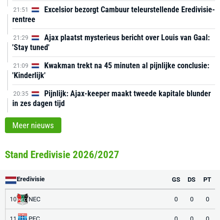
Excelsior bezorgt Cambuur teleurstellende Eredivisie-
21:51
rentree
Ajax plaatst mysterieus bericht over Louis van Gaal:
21:29
'Stay tuned'
Kwakman trekt na 45 minuten al pijnlijke conclusie:
21:09
'Kinderlijk'
Pijnlijk: Ajax-keeper maakt tweede kapitale blunder
20:35
in zes dagen tijd
Meer nieuws
Stand Eredivisie 2026/2027
Eredivisie
GS
DS
PT
NEC
0
0
0
10
PEC
0
0
0
11