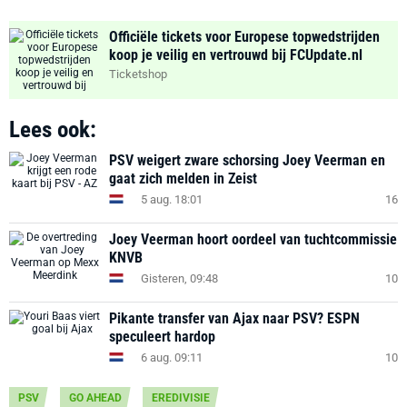
Officiële tickets voor Europese topwedstrijden
koop je veilig en vertrouwd bij FCUpdate.nl
Ticketshop
Lees ook:
PSV weigert zware schorsing Joey Veerman en
gaat zich melden in Zeist
5 aug. 18:01
16
Joey Veerman hoort oordeel van tuchtcommissie
KNVB
Gisteren, 09:48
10
Pikante transfer van Ajax naar PSV? ESPN
speculeert hardop
6 aug. 09:11
10
PSV
GO AHEAD
EREDIVISIE