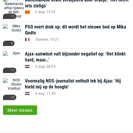
iets zieligs’
6 aug. 15:32
12
PSG voert druk op: dit wordt het nieuwe bod op Mika
Godts
Gisteren, 10:21
8
Ajax-aanwinst valt bijzonder negatief op: ‘Het klinkt
hard, maar…’
6 aug. 08:25
11
Voormalig NOS-journalist onthult lek bij Ajax: ‘Hij
hield mij op de hoogte'
6 aug. 11:39
12
Meer nieuws