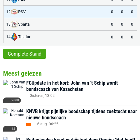
PSV
0
0
0
12
Sparta
0
0
0
13
Telstar
0
0
0
14
Complete Stand
Meest gelezen
FCUpdate in het kort: John van 't Schip wordt
bondscoach van Kazachstan
Gisteren, 13:02
2800
KNVB krijgt pijnlijke boodschap tijdens zoektocht naar
nieuwe bondscoach
6 aug. 06:25
12
Buitenlandse krant verbijsterd door Oranje: ‘Het heeft