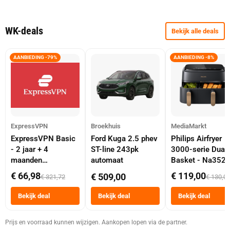
WK-deals
Bekijk alle deals
AANBIEDING -79%
AANBIEDING -8%
ExpressVPN
Broekhuis
MediaMarkt
ExpressVPN Basic
Ford Kuga 2.5 phev
Philips Airfryer
- 2 jaar + 4
ST-line 243pk
3000-serie Dual
maanden
automaat
Basket - Na352
abonnement
Dubbele Mand 9 
€ 66,98
€ 119,00
€ 509,00
€ 321,72
€ 130,0
Tot 6 Personen
Heteluchtfriteus
Bekijk deal
Bekijk deal
Bekijk deal
Zwart
Prijs en voorraad kunnen wijzigen. Aankopen lopen via de partner.