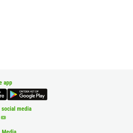
e app
 social media
& Media