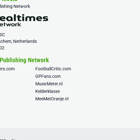
blishing Network
20C
nchem, Netherlands
02
 Publishing Network
fers.com
FootballCritic.com
GPFans.com
MusicMeter.nl
Kelderklasse
MeeMetOranje.nl