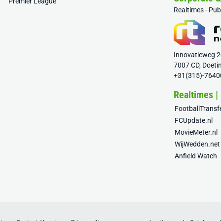
Premier League
Realtimes - Pu
Innovatieweg 
7007 CD, Doeti
+31(315)-7640
Realtimes |
FootballTrans
FCUpdate.nl
MovieMeter.nl
WijWedden.net
Anfield Watch