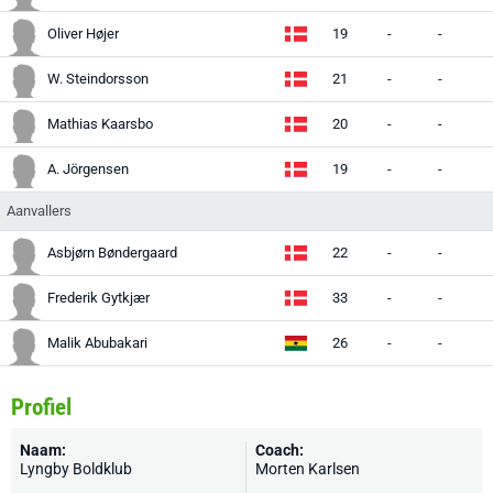
Oliver Højer
19
-
-
W. Steindorsson
21
-
-
Mathias Kaarsbo
20
-
-
A. Jörgensen
19
-
-
Aanvallers
Asbjørn Bøndergaard
22
-
-
Frederik Gytkjær
33
-
-
Malik Abubakari
26
-
-
Profiel
Naam:
Coach:
Lyngby Boldklub
Morten Karlsen