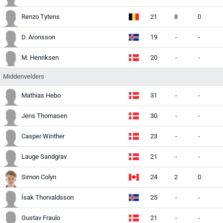
Renzo Tytens
21
8
0
D. Aronsson
19
-
-
M. Henriksen
20
-
-
Middenvelders
Mathias Hebo
31
-
-
Jens Thomasen
30
-
-
Casper Winther
23
-
-
Lauge Sandgrav
21
-
-
Simon Colyn
24
2
0
Ísak Thorvaldsson
25
-
-
Gustav Fraulo
21
-
-