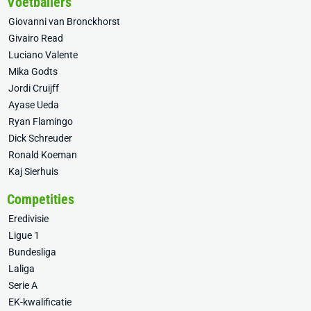
Voetballers
Giovanni van Bronckhorst
Givairo Read
Luciano Valente
Mika Godts
Jordi Cruijff
Ayase Ueda
Ryan Flamingo
Dick Schreuder
Ronald Koeman
Kaj Sierhuis
Competities
Eredivisie
Ligue 1
Bundesliga
Laliga
Serie A
EK-kwalificatie