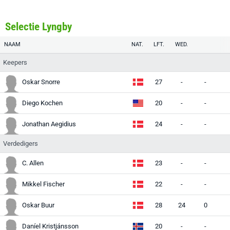
Selectie Lyngby
NAAM
NAT.
LFT.
WED.
Keepers
Oskar Snorre
27
-
-
Diego Kochen
20
-
-
Jonathan Aegidius
24
-
-
Verdedigers
C. Allen
23
-
-
Mikkel Fischer
22
-
-
Oskar Buur
28
24
0
Daníel Kristjánsson
20
-
-