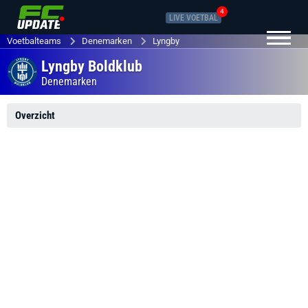
4
LIVE VOETBAL
Voetbalteams
Denemarken
Lyngby
Lyngby Boldklub
Denemarken
Overzicht