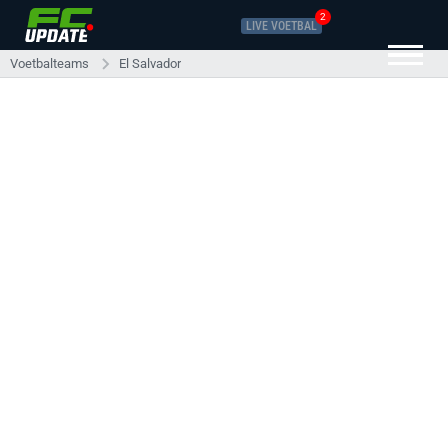
2
LIVE VOETBAL
Voetbalteams
El Salvador