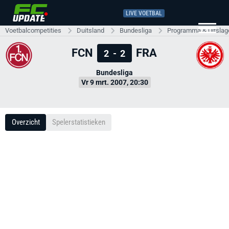
LIVE VOETBAL
Voetbalcompetities
Duitsland
Bundesliga
Programma & Uitslag
FCN
FRA
2
-
2
Bundesliga
Vr 9 mrt. 2007, 20:30
Overzicht
Spelerstatistieken