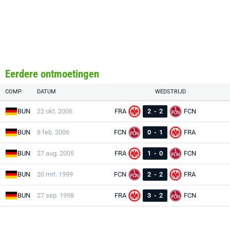
Eerdere ontmoetingen
COMP.
DATUM
WEDSTRIJD
BUN
22 okt. 2006
FRA
2
-
2
FCN
BUN
8 feb. 2006
FCN
0
-
1
FRA
BUN
27 aug. 2005
FRA
1
-
0
FCN
BUN
20 mrt. 1999
FCN
2
-
2
FRA
BUN
27 sep. 1998
FRA
3
-
2
FCN