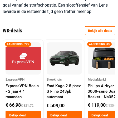
goal vanaf de strafschopstip. Een slotoffensief van Lens
leverde in de resterende tijd geen treffer meer op.
WK-deals
Bekijk alle deals
AANBIEDING -79%
AANBIEDING -8%
ExpressVPN
Broekhuis
MediaMarkt
ExpressVPN Basic
Ford Kuga 2.5 phev
Philips Airfryer
- 2 jaar + 4
ST-line 243pk
3000-serie Dual
maanden
automaat
Basket - Na352
abonnement
Dubbele Mand 9 
€ 66,98
€ 119,00
€ 509,00
€ 321,72
€ 130,0
Tot 6 Personen
Heteluchtfriteus
Bekijk deal
Bekijk deal
Bekijk deal