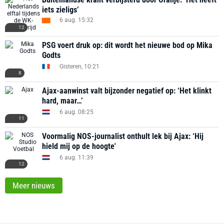
iets zieligs’
6 aug. 15:32
12
PSG voert druk op: dit wordt het nieuwe bod op Mika
Godts
Gisteren, 10:21
8
Ajax-aanwinst valt bijzonder negatief op: ‘Het klinkt
hard, maar…’
6 aug. 08:25
11
Voormalig NOS-journalist onthult lek bij Ajax: ‘Hij
hield mij op de hoogte'
6 aug. 11:39
12
Meer nieuws