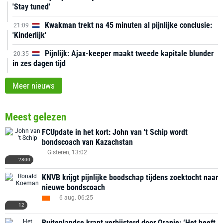
'Stay tuned'
Kwakman trekt na 45 minuten al pijnlijke conclusie:
21:09
'Kinderlijk'
Pijnlijk: Ajax-keeper maakt tweede kapitale blunder
20:35
in zes dagen tijd
Meer nieuws
Meest gelezen
FCUpdate in het kort: John van 't Schip wordt
bondscoach van Kazachstan
Gisteren, 13:02
2800
KNVB krijgt pijnlijke boodschap tijdens zoektocht naar
nieuwe bondscoach
6 aug. 06:25
12
Buitenlandse krant verbijsterd door Oranje: ‘Het heeft