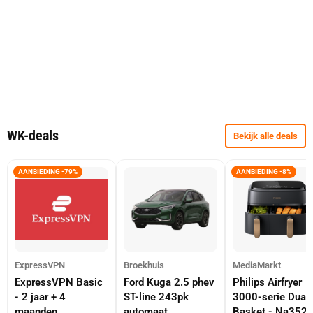
WK-deals
Bekijk alle deals
AANBIEDING -79%
AANBIEDING -8%
ExpressVPN
Broekhuis
MediaMarkt
ExpressVPN Basic
Ford Kuga 2.5 phev
Philips Airfryer
- 2 jaar + 4
ST-line 243pk
3000-serie Dual
maanden
automaat
Basket - Na352