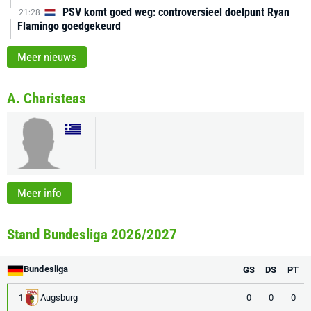
PSV komt goed weg: controversieel doelpunt Ryan
21:28
Flamingo goedgekeurd
Meer nieuws
A. Charisteas
Meer info
Stand Bundesliga 2026/2027
Bundesliga
GS
DS
PT
Augsburg
0
0
0
1