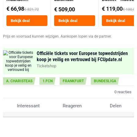
abonnement
Dubbele Mand 9 
€ 66,98
€ 119,00
€ 509,00
€ 321,72
€ 130,0
Tot 6 Personen
Heteluchtfriteus
Bekijk deal
Bekijk deal
Bekijk deal
Zwart
Prijs en voorraad kunnen wijzigen. Aankopen lopen via de partner.
Officiële tickets voor Europese topwedstrijden
koop je veilig en vertrouwd bij FCUpdate.nl
Ticketshop
A. CHARISTEAS
1.FCN
FRANKFURT
BUNDESLIGA
0 reacties
Interessant
Reageren
Delen