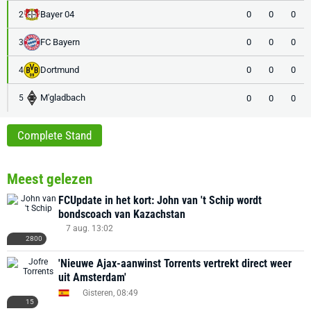
Bayer 04
0
0
0
2
FC Bayern
0
0
0
3
Dortmund
0
0
0
4
M'gladbach
0
0
0
5
Complete Stand
Meest gelezen
FCUpdate in het kort: John van 't Schip wordt
bondscoach van Kazachstan
7 aug. 13:02
2800
'Nieuwe Ajax-aanwinst Torrents vertrekt direct weer
uit Amsterdam'
Gisteren, 08:49
15