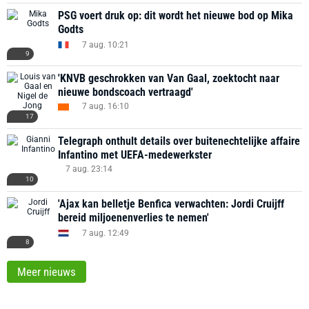
PSG voert druk op: dit wordt het nieuwe bod op Mika
Godts
7 aug. 10:21
9
'KNVB geschrokken van Van Gaal, zoektocht naar
nieuwe bondscoach vertraagd'
7 aug. 16:10
17
Telegraph onthult details over buitenechtelijke affaire
Infantino met UEFA-medewerkster
7 aug. 23:14
10
'Ajax kan belletje Benfica verwachten: Jordi Cruijff
bereid miljoenenverlies te nemen'
7 aug. 12:49
8
Meer nieuws