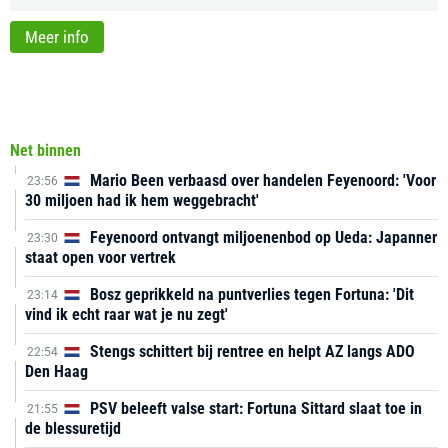
Meer info
Net binnen
Mario Been verbaasd over handelen Feyenoord: 'Voor
23:56
30 miljoen had ik hem weggebracht'
Feyenoord ontvangt miljoenenbod op Ueda: Japanner
23:30
staat open voor vertrek
Bosz geprikkeld na puntverlies tegen Fortuna: 'Dit
23:14
vind ik echt raar wat je nu zegt'
Stengs schittert bij rentree en helpt AZ langs ADO
22:54
Den Haag
PSV beleeft valse start: Fortuna Sittard slaat toe in
21:55
de blessuretijd