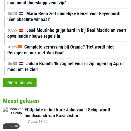
mag nooit doorslaggevend zijn'
Mario Been ziet duidelijke keuze voor Feyenoord:
08:25
‘Een absolute winnaar’
José Mourinho grijpt hard in bij Real Madrid en voert
07:55
opvallende nieuwe regels in
Complete verrassing bij Oranje? 'Het wordt niet
07:25
Reiziger en ook niet Van Gaal'
Julian Brandt: 'Ik zag het vuur in zijn ogen bij Ajax:
06:55
mooi om te zien'
Meer nieuws
Meest gelezen
FCUpdate in het kort: John van 't Schip wordt
bondscoach van Kazachstan
7 aug. 13:02
2800