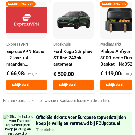
AANBIEDING -79%
AANBIEDING -8%
ExpressVPN
Broekhuis
MediaMarkt
ExpressVPN Basic
Ford Kuga 2.5 phev
Philips Airfryer
- 2 jaar + 4
ST-line 243pk
3000-serie Dual
maanden
automaat
Basket - Na352
abonnement
Dubbele Mand 9 
€ 66,98
€ 119,00
€ 509,00
€ 321,72
€ 130,0
Tot 6 Personen
Heteluchtfriteus
Bekijk deal
Bekijk deal
Bekijk deal
Zwart
Prijs en voorraad kunnen wijzigen. Aankopen lopen via de partner.
Officiële tickets voor Europese topwedstrijden
koop je veilig en vertrouwd bij FCUpdate.nl
Ticketshop