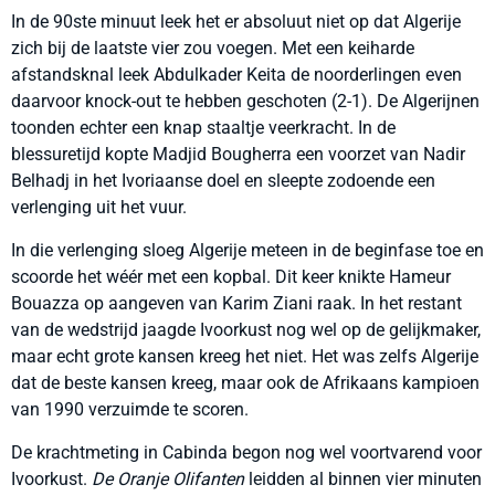
In de 90ste minuut leek het er absoluut niet op dat Algerije
zich bij de laatste vier zou voegen. Met een keiharde
afstandsknal leek Abdulkader Keita de noorderlingen even
daarvoor knock-out te hebben geschoten (2-1). De Algerijnen
toonden echter een knap staaltje veerkracht. In de
blessuretijd kopte Madjid Bougherra een voorzet van Nadir
Belhadj in het Ivoriaanse doel en sleepte zodoende een
verlenging uit het vuur.
In die verlenging sloeg Algerije meteen in de beginfase toe en
scoorde het wéér met een kopbal. Dit keer knikte Hameur
Bouazza op aangeven van Karim Ziani raak. In het restant
van de wedstrijd jaagde Ivoorkust nog wel op de gelijkmaker,
maar echt grote kansen kreeg het niet. Het was zelfs Algerije
dat de beste kansen kreeg, maar ook de Afrikaans kampioen
van 1990 verzuimde te scoren.
De krachtmeting in Cabinda begon nog wel voortvarend voor
Ivoorkust.
De Oranje Olifanten
leidden al binnen vier minuten