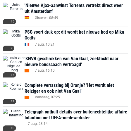
'Nieuwe Ajax-aanwinst Torrents vertrekt direct weer
uit Amsterdam'
Gisteren, 08:49
15
PSG voert druk op: dit wordt het nieuwe bod op Mika
Godts
7 aug. 10:21
9
'KNVB geschrokken van Van Gaal, zoektocht naar
nieuwe bondscoach vertraagd'
7 aug. 16:10
17
Complete verrassing bij Oranje? 'Het wordt niet
Reiziger en ook niet Van Gaal'
Vandaag, 07:25
12
Telegraph onthult details over buitenechtelijke affaire
Infantino met UEFA-medewerkster
7 aug. 23:14
10