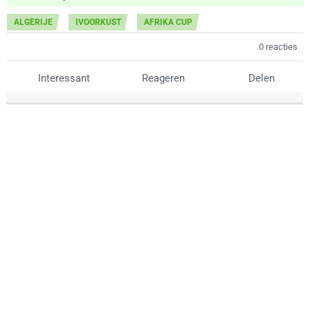
ALGERIJE
IVOORKUST
AFRIKA CUP
0 reacties
Interessant
Reageren
Delen