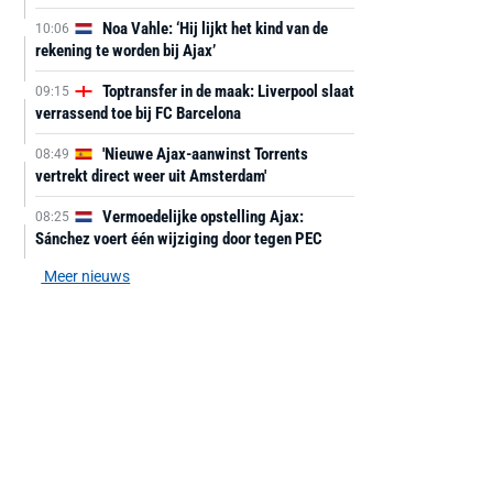
Noa Vahle: ‘Hij lijkt het kind van de
10:06
rekening te worden bij Ajax’
Toptransfer in de maak: Liverpool slaat
09:15
verrassend toe bij FC Barcelona
'Nieuwe Ajax-aanwinst Torrents
08:49
vertrekt direct weer uit Amsterdam'
Vermoedelijke opstelling Ajax:
08:25
Sánchez voert één wijziging door tegen PEC
Meer nieuws
AANBIEDING -40%
AANBIEDING -19%