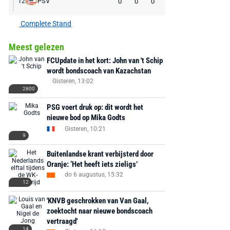
PSV
0
0
0
12
Complete Stand
Meest gelezen
FCUpdate in het kort: John van 't Schip
wordt bondscoach van Kazachstan
Gisteren, 13:02
2800
PSG voert druk op: dit wordt het
nieuwe bod op Mika Godts
Gisteren, 10:21
9
Buitenlandse krant verbijsterd door
Oranje: ‘Het heeft iets zieligs’
do 6 augustus, 15:32
12
'KNVB geschrokken van Van Gaal,
zoektocht naar nieuwe bondscoach
vertraagd'
14