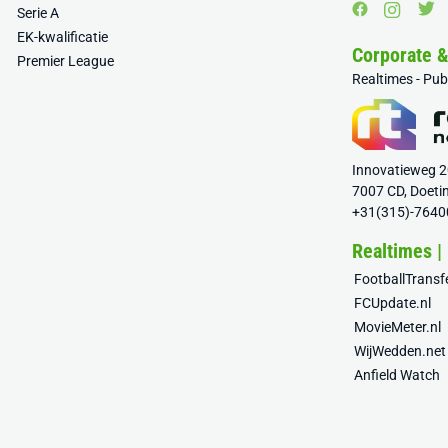
Serie A
EK-kwalificatie
Corporate 
Premier League
Realtimes - Pu
Innovatieweg 
7007 CD, Doeti
+31(315)-7640
Realtimes |
FootballTrans
FCUpdate.nl
MovieMeter.nl
WijWedden.net
Anfield Watch