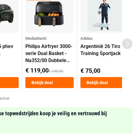
MediaMarkt
Adidas
5 phev
Philips Airfryer 3000-
Argentinië 26 Tiro
k
serie Dual Basket -
Training Sportjack
Na352/00 Dubbele
Mand 9 L Tot 6
€ 119,00
€ 75,00
€ 130,00
Personen
Heteluchtfriteuse
Bekijk deal
Bekijk deal
Zwart
artner.
se topwedstrijden koop je veilig en vertrouwd bij