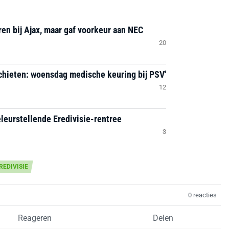
en bij Ajax, maar gaf voorkeur aan NEC
20
chieten: woensdag medische keuring bij PSV'
12
leurstellende Eredivisie-rentree
3
REDIVISIE
0 reacties
Reageren
Delen