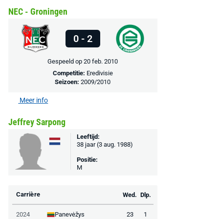
NEC - Groningen
0 - 2
Gespeeld op 20 feb. 2010
Competitie:
Eredivisie
Seizoen:
2009/2010
Meer info
Jeffrey Sarpong
Leeftijd:
38 jaar (3 aug. 1988)
Positie:
M
Carrière
Wed.
Dlp.
Panevėžys
2024
23
1