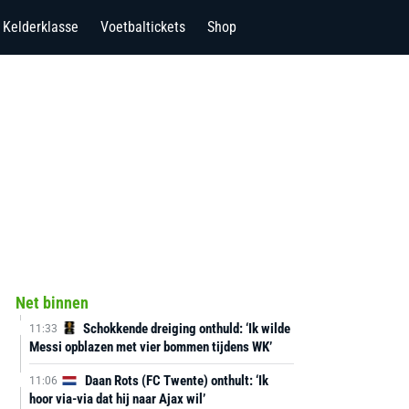
Kelderklasse
Voetbaltickets
Shop
Net binnen
Schokkende dreiging onthuld: ‘Ik wilde
11:33
Messi opblazen met vier bommen tijdens WK’
Daan Rots (FC Twente) onthult: ‘Ik
11:06
hoor via-via dat hij naar Ajax wil’