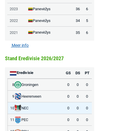
Panevėžys
2023
36
6
Panevėžys
2022
34
5
Panevėžys
2021
35
6
Meer info
Stand Eredivisie 2026/2027
Eredivisie
GS
DS
PT
Groningen
0
0
0
8
Heerenveen
0
0
0
9
NEC
0
0
0
10
PEC
0
0
0
11