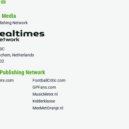
& Media
blishing Network
20C
nchem, Netherlands
02
 Publishing Network
fers.com
FootballCritic.com
GPFans.com
MusicMeter.nl
Kelderklasse
MeeMetOranje.nl