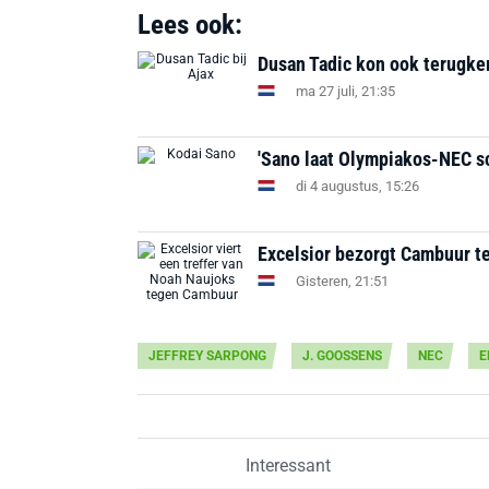
Lees ook:
Dusan Tadic kon ook terugker
ma 27 juli, 21:35
'Sano laat Olympiakos-NEC s
di 4 augustus, 15:26
Excelsior bezorgt Cambuur te
Gisteren, 21:51
JEFFREY SARPONG
J. GOOSSENS
NEC
E
Interessant