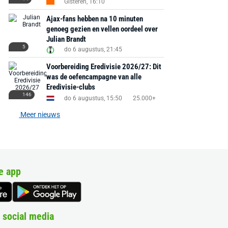
Gisteren, 16:10
Ajax-fans hebben na 10 minuten
genoeg gezien en vellen oordeel over
Julian Brandt
5
do 6 augustus, 21:45
Voorbereiding Eredivisie 2026/27: Dit
was de oefencampagne van alle
Eredivisie-clubs
146
do 6 augustus, 15:50
25.000+
Meer nieuws
e app
 social media