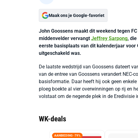
Maak ons je Google-favoriet
John Goossens maakt dit weekend tegen FC G
middenvelder vervangt
Jeffrey Sarpong
, di
eerste basisplaats van dit kalenderjaar voo
uitgeschakeld was.
De laatste wedstrijd van Goossens dateert va
van de entree van Goossens verandert NEC-co
basisformatie. Daar heeft hij ook geen enkele
ploeg boekte al vier overwinningen op rij en hee
volstaat om de negende plek in de Eredivisie i
WK-deals
AANBIEDING -79%