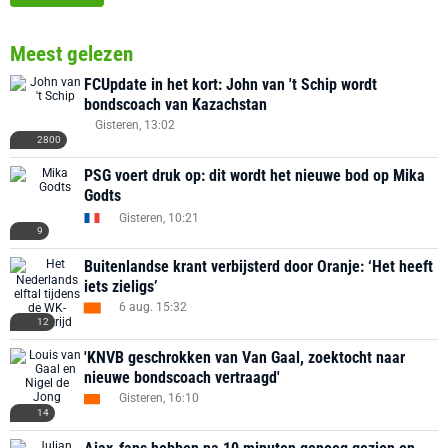
Meest gelezen
FCUpdate in het kort: John van 't Schip wordt
bondscoach van Kazachstan
Gisteren, 13:02
2800
PSG voert druk op: dit wordt het nieuwe bod op Mika
Godts
Gisteren, 10:21
9
Buitenlandse krant verbijsterd door Oranje: ‘Het heeft
iets zieligs’
6 aug. 15:32
12
'KNVB geschrokken van Van Gaal, zoektocht naar
nieuwe bondscoach vertraagd'
Gisteren, 16:10
14