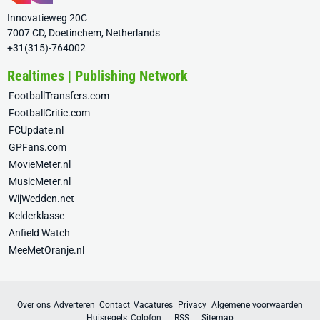
Innovatieweg 20C
7007 CD, Doetinchem, Netherlands
+31(315)-764002
Realtimes | Publishing Network
FootballTransfers.com
FootballCritic.com
FCUpdate.nl
GPFans.com
MovieMeter.nl
MusicMeter.nl
WijWedden.net
Kelderklasse
Anfield Watch
MeeMetOranje.nl
Over ons
Adverteren
Contact
Vacatures
Privacy
Algemene voorwaarden
Huisregels
Colofon
RSS
Sitemap