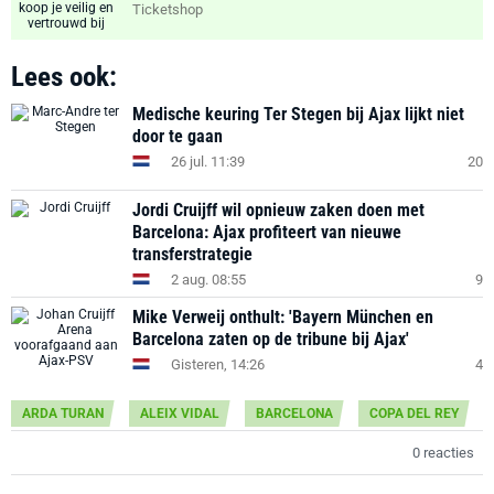
Ticketshop
Lees ook:
Medische keuring Ter Stegen bij Ajax lijkt niet
door te gaan
26 jul. 11:39
20
Jordi Cruijff wil opnieuw zaken doen met
Barcelona: Ajax profiteert van nieuwe
transferstrategie
2 aug. 08:55
9
Mike Verweij onthult: 'Bayern München en
Barcelona zaten op de tribune bij Ajax'
Gisteren, 14:26
4
ARDA TURAN
ALEIX VIDAL
BARCELONA
COPA DEL REY
0 reacties