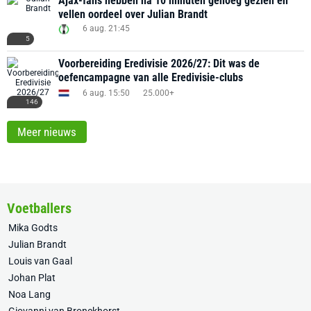
Ajax-fans hebben na 10 minuten genoeg gezien en
vellen oordeel over Julian Brandt
6 aug. 21:45
5
Voorbereiding Eredivisie 2026/27: Dit was de
oefencampagne van alle Eredivisie-clubs
6 aug. 15:50
25.000+
146
Meer nieuws
Voetballers
Mika Godts
Julian Brandt
Louis van Gaal
Johan Plat
Noa Lang