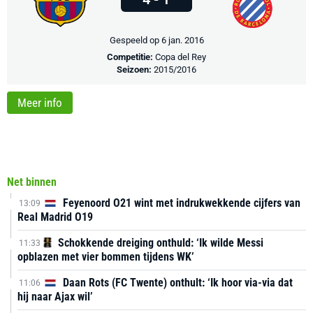
Gespeeld op 6 jan. 2016
Competitie:
Copa del Rey
Seizoen:
2015/2016
Meer info
Net binnen
Feyenoord O21 wint met indrukwekkende cijfers van
13:09
Real Madrid O19
Schokkende dreiging onthuld: ‘Ik wilde Messi
11:33
opblazen met vier bommen tijdens WK’
Daan Rots (FC Twente) onthult: ‘Ik hoor via-via dat
11:06
hij naar Ajax wil’