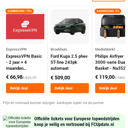
AANBIEDING -79%
AANBIEDING -8%
ExpressVPN
Broekhuis
MediaMarkt
ExpressVPN Basic
Ford Kuga 2.5 phev
Philips Airfryer
- 2 jaar + 4
ST-line 243pk
3000-serie Dual
maanden
automaat
Basket - Na352
abonnement
Dubbele Mand 9 
€ 66,98
€ 119,00
€ 509,00
€ 321,72
€ 130,0
Tot 6 Personen
Heteluchtfriteus
Bekijk deal
Bekijk deal
Bekijk deal
Zwart
Prijs en voorraad kunnen wijzigen. Aankopen lopen via de partner.
Officiële tickets voor Europese topwedstrijden
koop je veilig en vertrouwd bij FCUpdate.nl