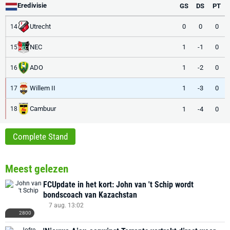
Eredivisie
GS
DS
PT
Utrecht
0
0
0
14
NEC
1
-1
0
15
ADO
1
-2
0
16
Willem II
1
-3
0
17
Cambuur
1
-4
0
18
Complete Stand
Meest gelezen
FCUpdate in het kort: John van 't Schip wordt
bondscoach van Kazachstan
7 aug. 13:02
2800