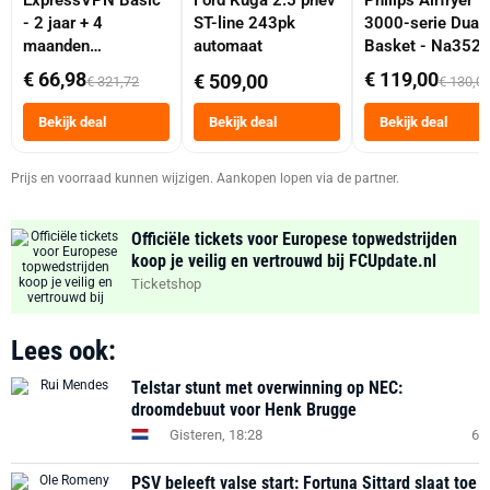
ExpressVPN Basic
Ford Kuga 2.5 phev
Philips Airfryer
- 2 jaar + 4
ST-line 243pk
3000-serie Dual
maanden
automaat
Basket - Na352
abonnement
Dubbele Mand 9 
€ 66,98
€ 119,00
€ 509,00
€ 321,72
€ 130,0
Tot 6 Personen
Heteluchtfriteus
Bekijk deal
Bekijk deal
Bekijk deal
Zwart
Prijs en voorraad kunnen wijzigen. Aankopen lopen via de partner.
Officiële tickets voor Europese topwedstrijden
koop je veilig en vertrouwd bij FCUpdate.nl
Ticketshop
Lees ook:
Telstar stunt met overwinning op NEC:
droomdebuut voor Henk Brugge
Gisteren, 18:28
6
PSV beleeft valse start: Fortuna Sittard slaat toe