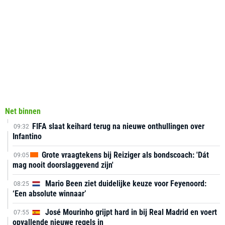
Net binnen
FIFA slaat keihard terug na nieuwe onthullingen over
09:32
Infantino
Grote vraagtekens bij Reiziger als bondscoach: 'Dát
09:05
mag nooit doorslaggevend zijn'
Mario Been ziet duidelijke keuze voor Feyenoord:
08:25
‘Een absolute winnaar’
José Mourinho grijpt hard in bij Real Madrid en voert
07:55
opvallende nieuwe regels in