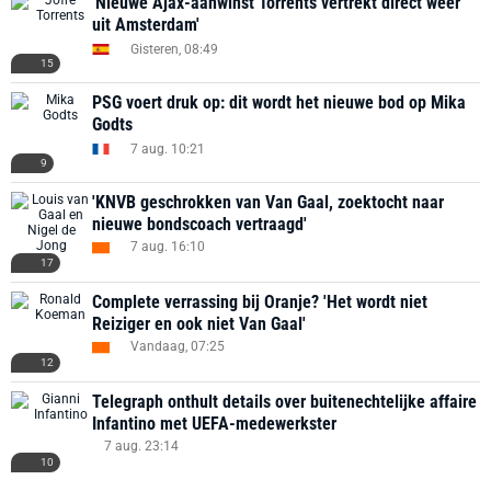
'Nieuwe Ajax-aanwinst Torrents vertrekt direct weer
uit Amsterdam'
Gisteren, 08:49
15
PSG voert druk op: dit wordt het nieuwe bod op Mika
Godts
7 aug. 10:21
9
'KNVB geschrokken van Van Gaal, zoektocht naar
nieuwe bondscoach vertraagd'
7 aug. 16:10
17
Complete verrassing bij Oranje? 'Het wordt niet
Reiziger en ook niet Van Gaal'
Vandaag, 07:25
12
Telegraph onthult details over buitenechtelijke affaire
Infantino met UEFA-medewerkster
7 aug. 23:14
10