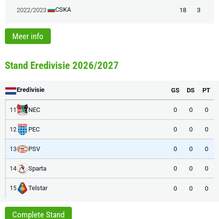
CSKA
2022/2023
18
3
Meer info
Stand Eredivisie 2026/2027
Eredivisie
GS
DS
PT
NEC
0
0
0
11
PEC
0
0
0
12
PSV
0
0
0
13
Sparta
0
0
0
14
Telstar
0
0
0
15
Complete Stand