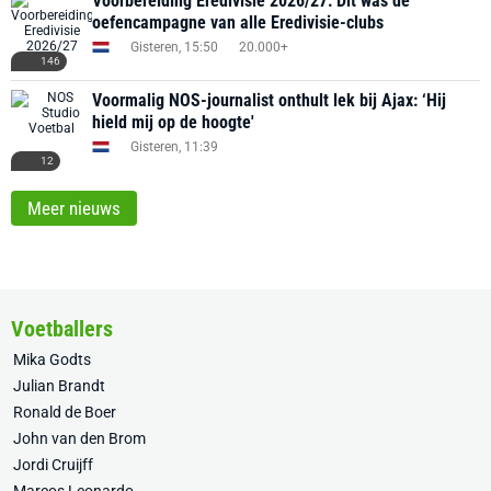
Voorbereiding Eredivisie 2026/27: Dit was de
oefencampagne van alle Eredivisie-clubs
Gisteren, 15:50
20.000+
146
Voormalig NOS-journalist onthult lek bij Ajax: ‘Hij
hield mij op de hoogte'
Gisteren, 11:39
12
Meer nieuws
Voetballers
Mika Godts
Julian Brandt
Ronald de Boer
John van den Brom
Jordi Cruijff