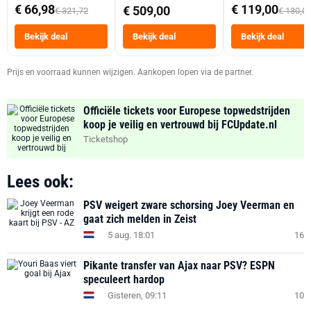
abonnement
Dubbele Mand 9 
€ 66,98
€ 119,00
€ 509,00
€ 321,72
€ 130,0
Tot 6 Personen
Heteluchtfriteus
Bekijk deal
Bekijk deal
Bekijk deal
Zwart
Prijs en voorraad kunnen wijzigen. Aankopen lopen via de partner.
Officiële tickets voor Europese topwedstrijden
koop je veilig en vertrouwd bij FCUpdate.nl
Ticketshop
Lees ook:
PSV weigert zware schorsing Joey Veerman en
gaat zich melden in Zeist
5 aug. 18:01
16
Pikante transfer van Ajax naar PSV? ESPN
speculeert hardop
Gisteren, 09:11
10