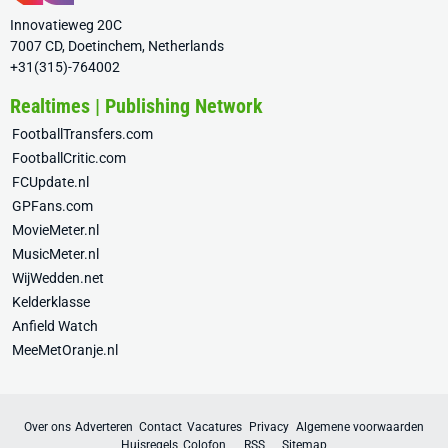
Innovatieweg 20C
7007 CD, Doetinchem, Netherlands
+31(315)-764002
Realtimes | Publishing Network
FootballTransfers.com
FootballCritic.com
FCUpdate.nl
GPFans.com
MovieMeter.nl
MusicMeter.nl
WijWedden.net
Kelderklasse
Anfield Watch
MeeMetOranje.nl
Over ons
Adverteren
Contact
Vacatures
Privacy
Algemene voorwaarden
Huisregels
Colofon
RSS
Sitemap