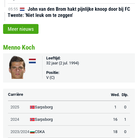
John van den Brom hakt pijnlijke knoop door bij FC
05:55
Twente: 'Niet leuk om te zeggen'
Meer nieuws
Menno Koch
Leeftijd:
32 jaar (2 jul. 1994)
Positie:
V (C)
Carrière
Wed.
Dlp.
Sarpsborg
2025
1
0
Sarpsborg
2024
16
1
CSKA
2023/2024
18
0