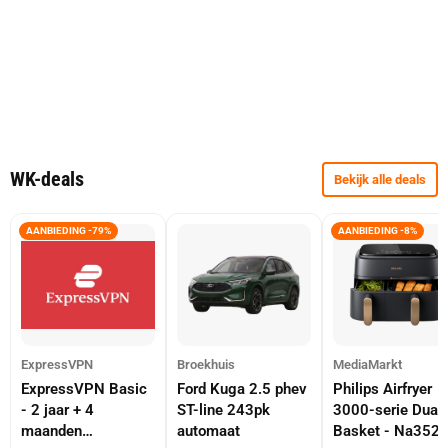
WK-deals
Bekijk alle deals
AANBIEDING -79%
AANBIEDING -8%
ExpressVPN
Broekhuis
MediaMarkt
ExpressVPN Basic
Ford Kuga 2.5 phev
Philips Airfryer
- 2 jaar + 4
ST-line 243pk
3000-serie Dual
maanden
automaat
Basket - Na352