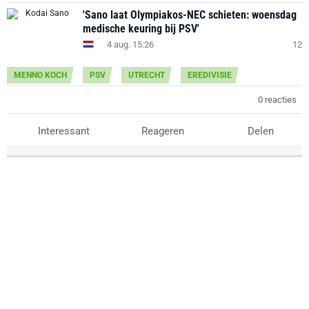
'Sano laat Olympiakos-NEC schieten: woensdag
medische keuring bij PSV'
4 aug. 15:26
12
MENNO KOCH
PSV
UTRECHT
EREDIVISIE
0 reacties
Interessant
Reageren
Delen