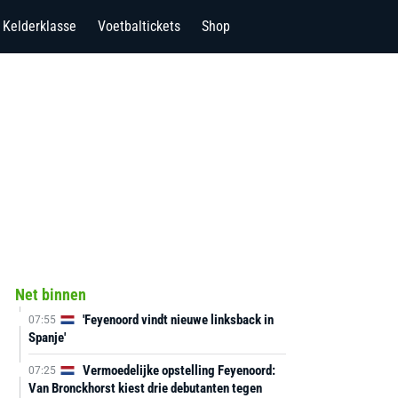
Kelderklasse
Voetbaltickets
Shop
Net binnen
'Feyenoord vindt nieuwe linksback in
07:55
Spanje'
Vermoedelijke opstelling Feyenoord:
07:25
Van Bronckhorst kiest drie debutanten tegen