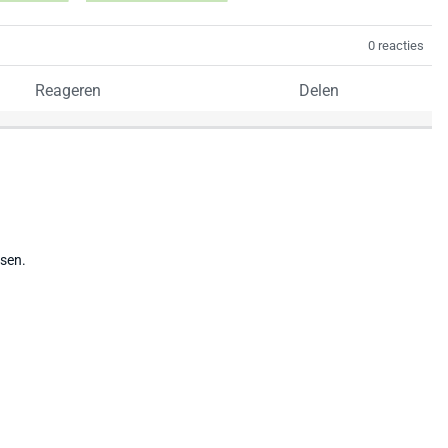
0 reacties
Reageren
Delen
tsen.