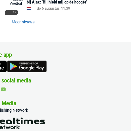
bij Ajax: ‘Hij hield mij op de hoogte'
do 6 augustus, 11:39
12
Meer nieuws
e app
 social media
& Media
blishing Network