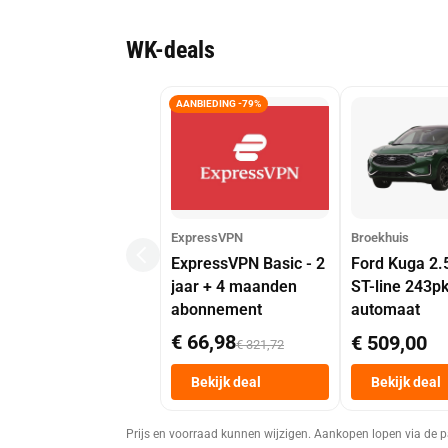
WK-deals
AANBIEDING -79%
ExpressVPN
Broekhuis
ExpressVPN Basic - 2
Ford Kuga 2.
jaar + 4 maanden
ST-line 243p
abonnement
automaat
€ 66,98
€ 509,00
€ 321,72
Bekijk deal
Bekijk deal
Prijs en voorraad kunnen wijzigen. Aankopen lopen via de p