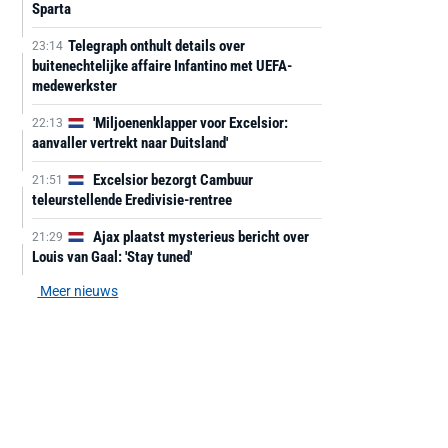
Sparta
Telegraph onthult details over
23:14
buitenechtelijke affaire Infantino met UEFA-
medewerkster
'Miljoenenklapper voor Excelsior:
22:13
aanvaller vertrekt naar Duitsland'
Excelsior bezorgt Cambuur
21:51
teleurstellende Eredivisie-rentree
Ajax plaatst mysterieus bericht over
21:29
Louis van Gaal: 'Stay tuned'
Meer nieuws