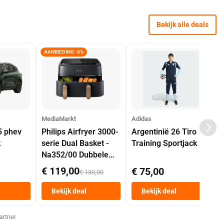
Bekijk alle deals
AANBIEDING -8%
MediaMarkt
Adidas
5 phev
Philips Airfryer 3000-
Argentinië 26 Tiro
k
serie Dual Basket -
Training Sportjack
Na352/00 Dubbele
Mand 9 L Tot 6
€ 119,00
€ 75,00
€ 130,00
Personen
Heteluchtfriteuse
Bekijk deal
Bekijk deal
Zwart
artner.