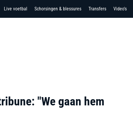
Live voetbal
Schorsingen & blessures
Transfers
Video's
tribune: "We gaan hem