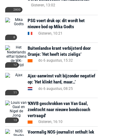
Gisteren, 13:02
2800
PSG voert druk op: dit wordt het
nieuwe bod op Mika Godts
Gisteren, 10:21
8
Buitenlandse krant verbijsterd door
Oranje: ‘Het heeft iets zieligs’
do 6 augustus, 15:32
12
Ajax-aanwinst valt bijzonder negatief
op: ‘Het klinkt hard, maar…’
do 6 augustus, 08:25
11
'KNVB geschrokken van Van Gaal,
zoektocht naar nieuwe bondscoach
vertraagd'
13
Gisteren, 16:10
Voormalig NOS-journalist onthult lek