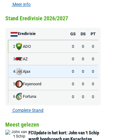
Meer info
Stand Eredivisie 2026/2027
Eredivisie
GS
DS
PT
ADO
0
0
0
2
AZ
0
0
0
3
Ajax
0
0
0
4
Feyenoord
0
0
0
5
Fortuna
0
0
0
6
Complete Stand
Meest gelezen
FCUpdate in het kort: John van 't Schip
wordt bondscoach van Kazachstan