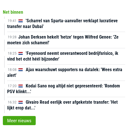
Net binnen
'Scharrel van Sparta-aanvaller verklapt lucratieve
19:41
transfer naar Dubai'
Johan Derksen hekelt 'hetze' tegen Wilfred Genee: 'Ze
19:28
moeten zich schamen!'
'Feyenoord neemt onverantwoord bedrijfsrisico, ik
18:25
vind het echt héél bijzonder'
Ajax waarschuwt supporters na datalek: 'Wees extra
18:08
alert'
Kodai Sano nog altijd niet gepresenteerd: 'Rondom
17:20
PSV klinkt...'
Givairo Read eerlijk over afgeketste transfer: 'Het
16:32
lijkt erop dat...'
Meer nieuws