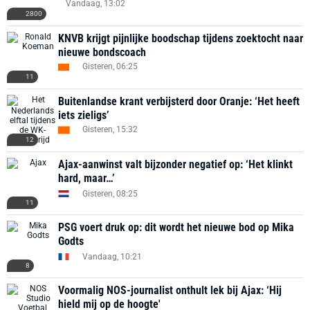
Vandaag, 13:02
2800
KNVB krijgt pijnlijke boodschap tijdens zoektocht naar
nieuwe bondscoach
Gisteren, 06:25
11
Buitenlandse krant verbijsterd door Oranje: ‘Het heeft
iets zieligs’
Gisteren, 15:32
12
Ajax-aanwinst valt bijzonder negatief op: ‘Het klinkt
hard, maar…’
Gisteren, 08:25
11
PSG voert druk op: dit wordt het nieuwe bod op Mika
Godts
Vandaag, 10:21
8
Voormalig NOS-journalist onthult lek bij Ajax: ‘Hij
hield mij op de hoogte'