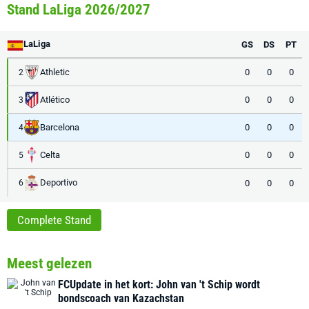
Stand LaLiga 2026/2027
LaLiga
GS
DS
PT
Athletic
0
0
0
2
Atlético
0
0
0
3
Barcelona
0
0
0
4
Celta
0
0
0
5
Deportivo
0
0
0
6
Complete Stand
Meest gelezen
FCUpdate in het kort: John van 't Schip wordt
bondscoach van Kazachstan