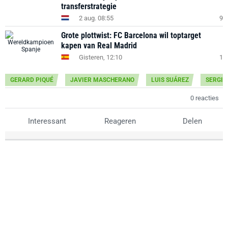
transferstrategie
2 aug. 08:55
9
Grote plottwist: FC Barcelona wil toptarget
kapen van Real Madrid
Gisteren, 12:10
1
GERARD PIQUÉ
JAVIER MASCHERANO
LUIS SUÁREZ
SERGIO
0 reacties
Interessant
Reageren
Delen