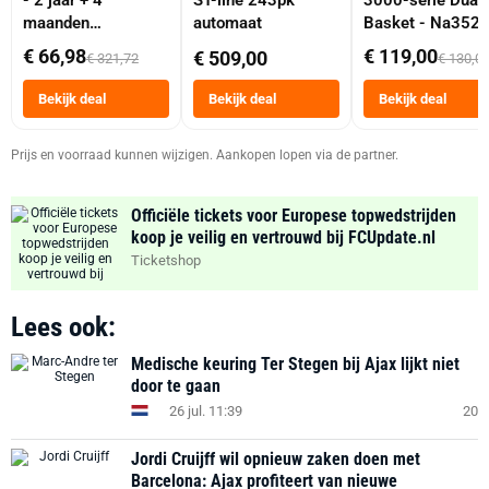
- 2 jaar + 4
ST-line 243pk
3000-serie Dual
maanden
automaat
Basket - Na352
abonnement
Dubbele Mand 9 
€ 66,98
€ 119,00
€ 509,00
€ 321,72
€ 130,0
Tot 6 Personen
Heteluchtfriteus
Bekijk deal
Bekijk deal
Bekijk deal
Zwart
Prijs en voorraad kunnen wijzigen. Aankopen lopen via de partner.
Officiële tickets voor Europese topwedstrijden
koop je veilig en vertrouwd bij FCUpdate.nl
Ticketshop
Lees ook:
Medische keuring Ter Stegen bij Ajax lijkt niet
door te gaan
26 jul. 11:39
20
Jordi Cruijff wil opnieuw zaken doen met
Barcelona: Ajax profiteert van nieuwe