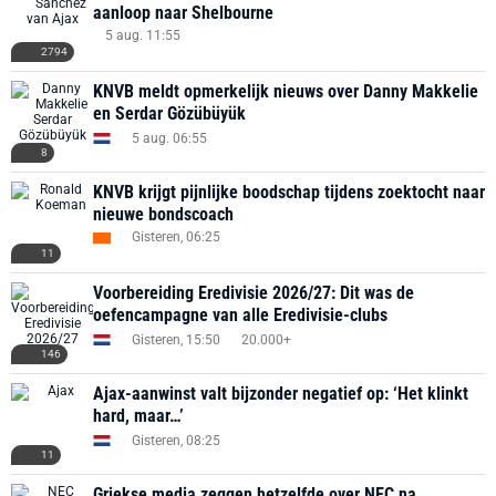
aanloop naar Shelbourne
5 aug. 11:55
2794
KNVB meldt opmerkelijk nieuws over Danny Makkelie
en Serdar Gözübüyük
5 aug. 06:55
8
KNVB krijgt pijnlijke boodschap tijdens zoektocht naar
nieuwe bondscoach
Gisteren, 06:25
11
Voorbereiding Eredivisie 2026/27: Dit was de
oefencampagne van alle Eredivisie-clubs
Gisteren, 15:50
20.000+
146
Ajax-aanwinst valt bijzonder negatief op: ‘Het klinkt
hard, maar…’
Gisteren, 08:25
11
Griekse media zeggen hetzelfde over NEC na