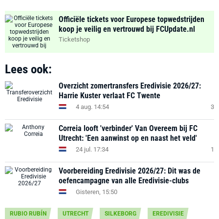
Officiële tickets voor Europese topwedstrijden
koop je veilig en vertrouwd bij FCUpdate.nl
Ticketshop
Lees ook:
Overzicht zomertransfers Eredivisie 2026/27:
Harrie Kuster verlaat FC Twente
4 aug. 14:54
3
Correia looft 'verbinder' Van Overeem bij FC
Utrecht: 'Een aanwinst op en naast het veld'
24 jul. 17:34
1
Voorbereiding Eredivisie 2026/27: Dit was de
oefencampagne van alle Eredivisie-clubs
Gisteren, 15:50
RUBIO RUBÍN
UTRECHT
SILKEBORG
EREDIVISIE