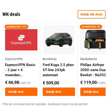
WK-deals
Bekijk alle deals
AANBIEDING -79%
AANBIEDING -8%
ExpressVPN
Broekhuis
MediaMarkt
ExpressVPN Basic
Ford Kuga 2.5 phev
Philips Airfryer
- 2 jaar + 4
ST-line 243pk
3000-serie Dual
maanden
automaat
Basket - Na352
abonnement
Dubbele Mand 9 
€ 66,98
€ 119,00
€ 509,00
€ 321,72
€ 130,0
Tot 6 Personen
Heteluchtfriteus
Bekijk deal
Bekijk deal
Bekijk deal
Zwart
Prijs en voorraad kunnen wijzigen. Aankopen lopen via de partner.