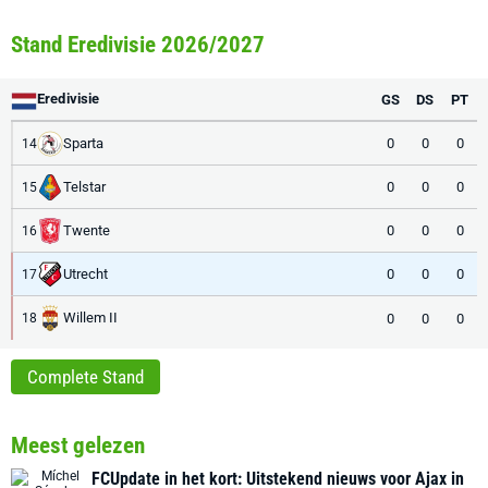
Stand Eredivisie 2026/2027
Eredivisie
GS
DS
PT
Sparta
0
0
0
14
Telstar
0
0
0
15
Twente
0
0
0
16
Utrecht
0
0
0
17
Willem II
0
0
0
18
Complete Stand
Meest gelezen
FCUpdate in het kort: Uitstekend nieuws voor Ajax in