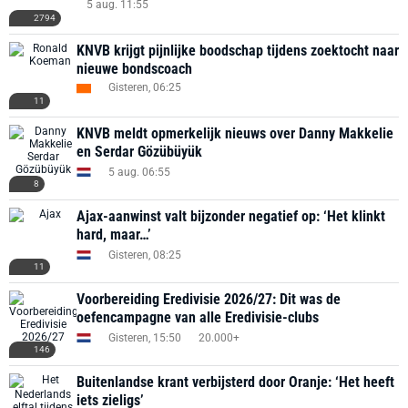
5 aug. 11:55
2794
KNVB krijgt pijnlijke boodschap tijdens zoektocht naar
nieuwe bondscoach
Gisteren, 06:25
11
KNVB meldt opmerkelijk nieuws over Danny Makkelie
en Serdar Gözübüyük
5 aug. 06:55
8
Ajax-aanwinst valt bijzonder negatief op: ‘Het klinkt
hard, maar…’
Gisteren, 08:25
11
Voorbereiding Eredivisie 2026/27: Dit was de
oefencampagne van alle Eredivisie-clubs
Gisteren, 15:50
20.000+
146
Buitenlandse krant verbijsterd door Oranje: ‘Het heeft
iets zieligs’