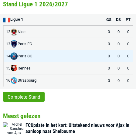
Stand Ligue 1 2026/2027
Ligue 1
GS
DS
PT
Nice
0
0
0
12
Paris FC
0
0
0
13
Paris SG
0
0
0
14
Rennes
0
0
0
15
Strasbourg
0
0
0
16
Complete Stand
Meest gelezen
FCUpdate in het kort: Uitstekend nieuws voor Ajax in
aanloop naar Shelbourne