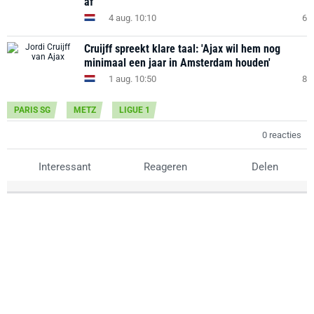
af'
4 aug. 10:10
6
Cruijff spreekt klare taal: 'Ajax wil hem nog
minimaal een jaar in Amsterdam houden'
1 aug. 10:50
8
PARIS SG
METZ
LIGUE 1
0 reacties
Interessant
Reageren
Delen