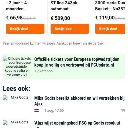
- 2 jaar + 4
ST-line 243pk
3000-serie Dual
maanden
automaat
Basket - Na352
abonnement
Dubbele Mand 9 
€ 66,98
€ 119,00
€ 509,00
€ 321,72
€ 130,0
Tot 6 Personen
Heteluchtfriteus
Bekijk deal
Bekijk deal
Bekijk deal
Zwart
Prijs en voorraad kunnen wijzigen. Aankopen lopen via de partner.
Officiële tickets voor Europese topwedstrijden
koop je veilig en vertrouwd bij FCUpdate.nl
Ticketshop
Lees ook:
Mika Godts bereikt akkoord en wil vertrekken bij
Ajax
1 aug. 17:55
19
'Ajax wijst openingsbod PSG op Godts resoluut