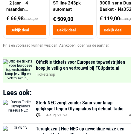
- 2 jaar + 4
ST-line 243pk
3000-serie Dual
maanden
automaat
Basket - Na352
abonnement
Dubbele Mand 9 
€ 66,98
€ 119,00
€ 509,00
€ 321,72
€ 130,0
Tot 6 Personen
Heteluchtfriteus
Bekijk deal
Bekijk deal
Bekijk deal
Zwart
Prijs en voorraad kunnen wijzigen. Aankopen lopen via de partner.
Officiële tickets voor Europese topwedstrijden
koop je veilig en vertrouwd bij FCUpdate.nl
Ticketshop
Lees ook:
Sterk NEC zorgt zonder Sano voor knap
gelijkspel tegen Olympiakos bij debuut Tadic
4 aug. 21:59
4
Teruglezen | Hoe NEC op geweldige wijze een