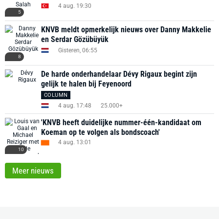
4 aug. 19:30
5
KNVB meldt opmerkelijk nieuws over Danny Makkelie
en Serdar Gözübüyük
Gisteren, 06:55
8
De harde onderhandelaar Dévy Rigaux begint zijn
gelijk te halen bij Feyenoord
COLUMN
4 aug. 17:48
25.000+
'KNVB heeft duidelijke nummer-één-kandidaat om
Koeman op te volgen als bondscoach'
4 aug. 13:01
10
Meer nieuws