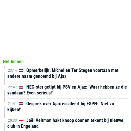
Net binnen
Opmerkelijk: Míchel en Ter Stegen voortaan met
23:14
andere naam genoemd bij Ajax
NEC-ster getipt bij PSV en Ajax: ‘Waar hebben ze die
22:47
vandaan? Even serieus!’
Gesprek over Ajax escaleert bij ESPN: ‘Niet zo
21:41
kijken!’
Joël Veltman hakt knoop door en tekent bij nieuwe
20:33
club in Engeland