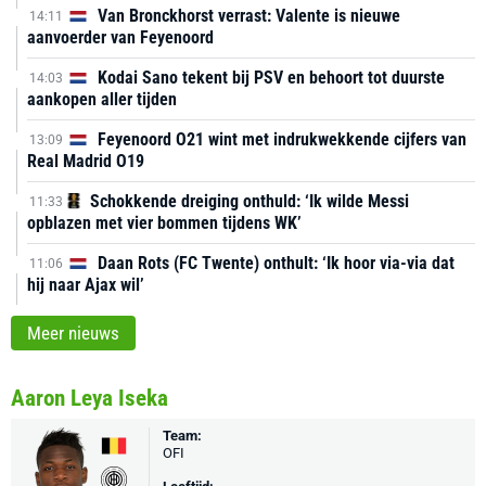
Van Bronckhorst verrast: Valente is nieuwe
14:11
aanvoerder van Feyenoord
Kodai Sano tekent bij PSV en behoort tot duurste
14:03
aankopen aller tijden
Feyenoord O21 wint met indrukwekkende cijfers van
13:09
Real Madrid O19
Schokkende dreiging onthuld: ‘Ik wilde Messi
11:33
opblazen met vier bommen tijdens WK’
Daan Rots (FC Twente) onthult: ‘Ik hoor via-via dat
11:06
hij naar Ajax wil’
Meer nieuws
Aaron Leya Iseka
Team:
OFI