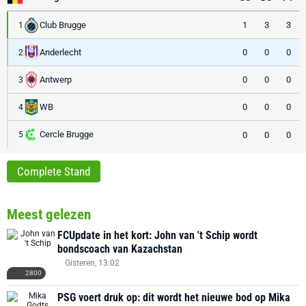
Club Brugge
1
3
3
1
Anderlecht
0
0
0
2
Antwerp
0
0
0
3
WB
0
0
0
4
Cercle Brugge
0
0
0
5
Complete Stand
Meest gelezen
FCUpdate in het kort: John van 't Schip wordt
bondscoach van Kazachstan
Gisteren, 13:02
2800
PSG voert druk op: dit wordt het nieuwe bod op Mika