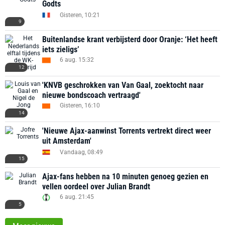
Godts
Gisteren, 10:21
9
Buitenlandse krant verbijsterd door Oranje: ‘Het heeft
iets zieligs’
6 aug. 15:32
12
'KNVB geschrokken van Van Gaal, zoektocht naar
nieuwe bondscoach vertraagd'
Gisteren, 16:10
14
'Nieuwe Ajax-aanwinst Torrents vertrekt direct weer
uit Amsterdam'
Vandaag, 08:49
15
Ajax-fans hebben na 10 minuten genoeg gezien en
vellen oordeel over Julian Brandt
6 aug. 21:45
5