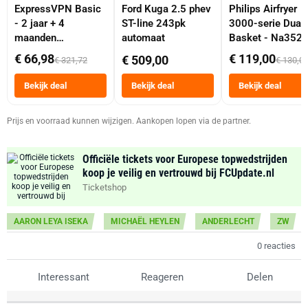
ExpressVPN Basic
Ford Kuga 2.5 phev
Philips Airfryer
- 2 jaar + 4
ST-line 243pk
3000-serie Dual
maanden
automaat
Basket - Na352
abonnement
Dubbele Mand 9 
€ 66,98
€ 119,00
€ 509,00
€ 321,72
€ 130,0
Tot 6 Personen
Heteluchtfriteus
Bekijk deal
Bekijk deal
Bekijk deal
Zwart
Prijs en voorraad kunnen wijzigen. Aankopen lopen via de partner.
Officiële tickets voor Europese topwedstrijden
koop je veilig en vertrouwd bij FCUpdate.nl
Ticketshop
AARON LEYA ISEKA
MICHAËL HEYLEN
ANDERLECHT
ZW
0 reacties
Interessant
Reageren
Delen