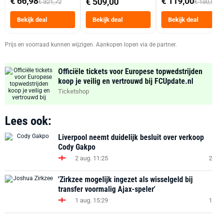
€ 66,98
€ 119,00
€ 509,00
€ 321,72
€ 130,0
Tot 6 Personen
Heteluchtfriteus
Bekijk deal
Bekijk deal
Bekijk deal
Zwart
Prijs en voorraad kunnen wijzigen. Aankopen lopen via de partner.
Officiële tickets voor Europese topwedstrijden
koop je veilig en vertrouwd bij FCUpdate.nl
Ticketshop
Lees ook:
Liverpool neemt duidelijk besluit over verkoop
Cody Gakpo
2 aug. 11:25
2
'Zirkzee mogelijk ingezet als wisselgeld bij
transfer voormalig Ajax-speler'
1 aug. 15:29
1