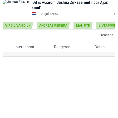
'Dit is waarom Joshua Zirkzee niet naar Ajax
komt'
28 jul. 09:51
1
VIRGIL VAN DIJK
ANDREAS PEREIRA
MAN UTD
LIVERPOOL
0 reacties
Interessant
Reageren
Delen