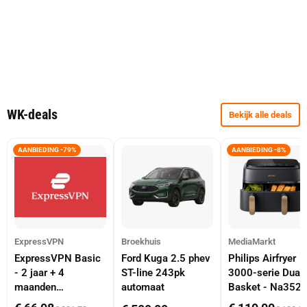
WK-deals
Bekijk alle deals
AANBIEDING -79%
AANBIEDING -8%
ExpressVPN
Broekhuis
MediaMarkt
ExpressVPN Basic
Ford Kuga 2.5 phev
Philips Airfryer
- 2 jaar + 4
ST-line 243pk
3000-serie Dual
maanden
automaat
Basket - Na352
abonnement
Dubbele Mand 9 