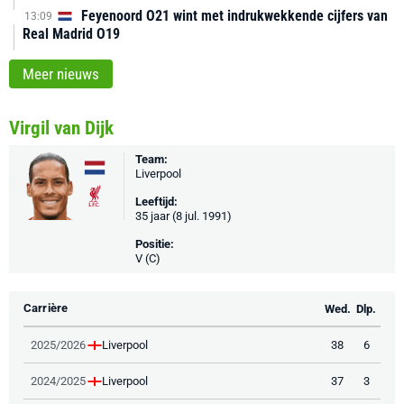
Feyenoord O21 wint met indrukwekkende cijfers van
13:09
Real Madrid O19
Meer nieuws
Virgil van Dijk
Team:
Liverpool
Leeftijd:
35 jaar (8 jul. 1991)
Positie:
V (C)
Carrière
Wed.
Dlp.
Liverpool
2025/2026
38
6
Liverpool
2024/2025
37
3