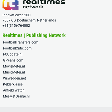
Innovatieweg 20C
7007 CD, Doetinchem, Netherlands
+31(315)-764002
Realtimes | Publishing Network
FootballTransfers.com
FootballCritic.com
FCUpdate.nl
GPFans.com
MovieMeter.nl
MusicMeter.nl
WijWedden.net
Kelderklasse
Anfield Watch
MeeMetOranje.nl