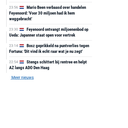
Mario Been verbaasd over handelen
23:56
Feyenoord: 'Voor 30 miljoen had ik hem
weggebracht'
Feyenoord ontvangt miljoenenbod op
23:30
Ueda: Japanner staat open voor vertrek
Bosz geprikkeld na puntverlies tegen
23:14
Fortuna: 'Dit vind ik echt raar wat je nu zegt'
Stengs schittert bij rentree en helpt
22:54
AZ langs ADO Den Haag
Meer nieuws