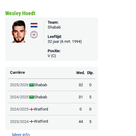
Wesley Hoedt
Team:
Shabab
Leeftijd:
32 jaar (6 mrt. 1994)
Positie:
V (C)
Carrière
Wed.
Dlp.
Shabab
2025/2026
32
0
Shabab
2024/2025
31
5
Watford
2024/2025
0
0
Watford
2023/2024
44
3
Meer info