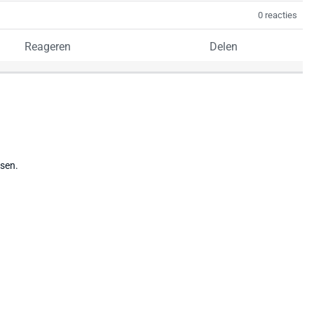
0 reacties
Reageren
Delen
tsen.