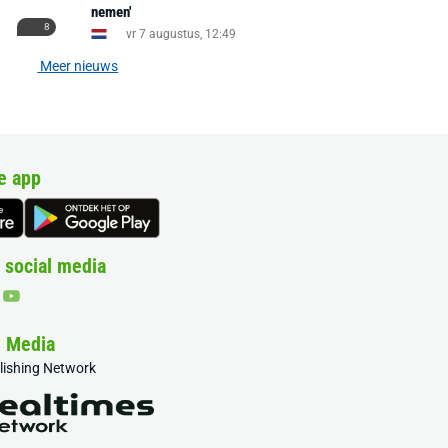
nemen'
8
vr 7 augustus, 12:49
Meer nieuws
e app
 social media
& Media
blishing Network