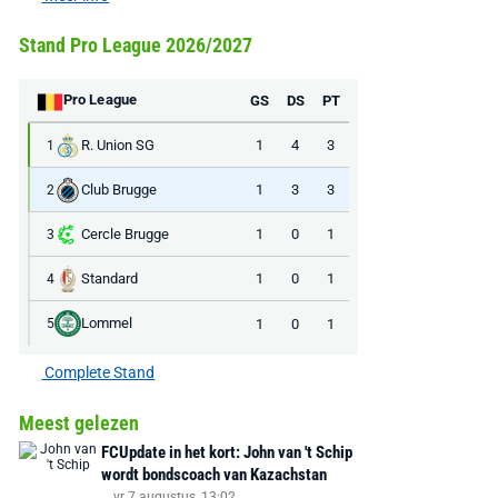
Stand Pro League 2026/2027
Pro League
GS
DS
PT
R. Union SG
1
4
3
1
Club Brugge
1
3
3
2
Cercle Brugge
1
0
1
3
Standard
1
0
1
4
Lommel
1
0
1
5
Complete Stand
Meest gelezen
FCUpdate in het kort: John van 't Schip
wordt bondscoach van Kazachstan
vr 7 augustus, 13:02