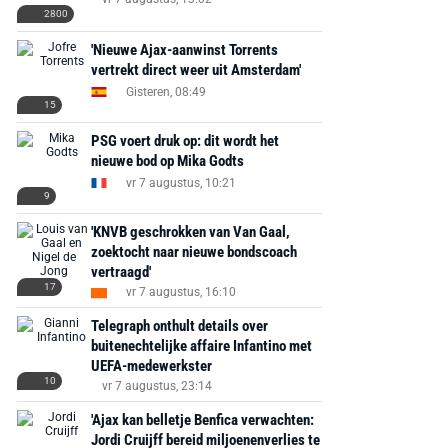
2800
'Nieuwe Ajax-aanwinst Torrents
vertrekt direct weer uit Amsterdam'
Gisteren, 08:49
15
PSG voert druk op: dit wordt het
nieuwe bod op Mika Godts
vr 7 augustus, 10:21
9
'KNVB geschrokken van Van Gaal,
zoektocht naar nieuwe bondscoach
vertraagd'
17
vr 7 augustus, 16:10
Telegraph onthult details over
buitenechtelijke affaire Infantino met
UEFA-medewerkster
10
vr 7 augustus, 23:14
'Ajax kan belletje Benfica verwachten:
Jordi Cruijff bereid miljoenenverlies te