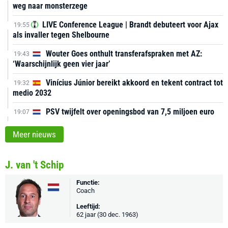
weg naar monsterzege
LIVE Conference League | Brandt debuteert voor Ajax
19:55
als invaller tegen Shelbourne
Wouter Goes onthult transferafspraken met AZ:
19:43
‘Waarschijnlijk geen vier jaar’
Vinícius Júnior bereikt akkoord en tekent contract tot
19:32
medio 2032
PSV twijfelt over openingsbod van 7,5 miljoen euro
19:07
Meer nieuws
J. van 't Schip
Functie:
Coach
Leeftijd:
62 jaar (30 dec. 1963)