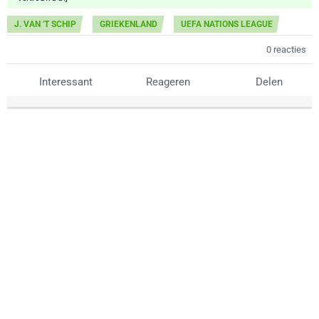
J. VAN 'T SCHIP
GRIEKENLAND
UEFA NATIONS LEAGUE
0 reacties
Interessant
Reageren
Delen