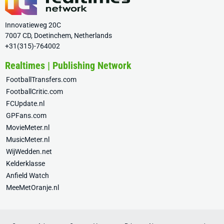
Innovatieweg 20C
7007 CD, Doetinchem, Netherlands
+31(315)-764002
Realtimes | Publishing Network
FootballTransfers.com
FootballCritic.com
FCUpdate.nl
GPFans.com
MovieMeter.nl
MusicMeter.nl
WijWedden.net
Kelderklasse
Anfield Watch
MeeMetOranje.nl