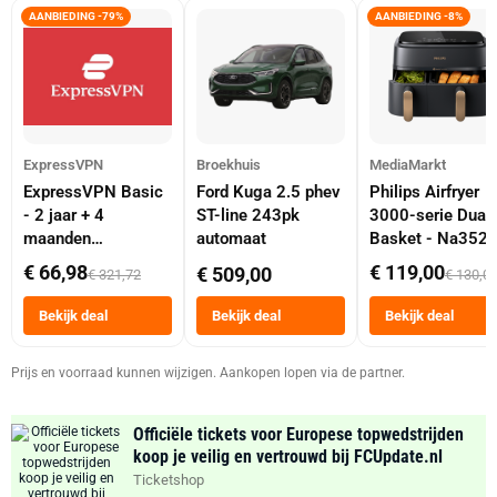
AANBIEDING -79%
AANBIEDING -8%
ExpressVPN
Broekhuis
MediaMarkt
ExpressVPN Basic
Ford Kuga 2.5 phev
Philips Airfryer
- 2 jaar + 4
ST-line 243pk
3000-serie Dual
maanden
automaat
Basket - Na352
abonnement
Dubbele Mand 9 
€ 66,98
€ 119,00
€ 509,00
€ 321,72
€ 130,0
Tot 6 Personen
Heteluchtfriteus
Bekijk deal
Bekijk deal
Bekijk deal
Zwart
Prijs en voorraad kunnen wijzigen. Aankopen lopen via de partner.
Officiële tickets voor Europese topwedstrijden
koop je veilig en vertrouwd bij FCUpdate.nl
Ticketshop