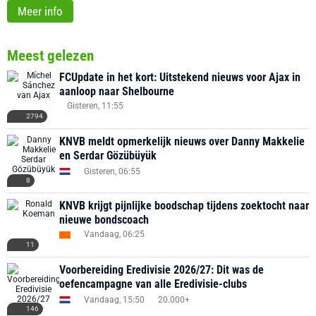
Meer info
Meest gelezen
FCUpdate in het kort: Uitstekend nieuws voor Ajax in
aanloop naar Shelbourne
Gisteren, 11:55
2794
KNVB meldt opmerkelijk nieuws over Danny Makkelie
en Serdar Gözübüyük
Gisteren, 06:55
8
KNVB krijgt pijnlijke boodschap tijdens zoektocht naar
nieuwe bondscoach
Vandaag, 06:25
11
Voorbereiding Eredivisie 2026/27: Dit was de
oefencampagne van alle Eredivisie-clubs
Vandaag, 15:50
20.000+
146