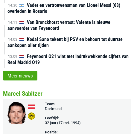
Vader en vertrouwensman van Lionel Messi (68)
14:30
overleden in Rosario
Van Bronckhorst verrast: Valente is nieuwe
14:11
aanvoerder van Feyenoord
Kodai Sano tekent bij PSV en behoort tot duurste
14:03
aankopen aller tijden
Feyenoord O21 wint met indrukwekkende cijfers van
13:09
Real Madrid O19
Meer nieuws
Marcel Sabitzer
Team:
Dortmund
Leeftijd:
32 jaar (17 mrt. 1994)
Positie: