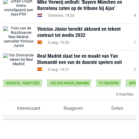
Mike Verweij onthult: 'Bayern München en
Barcelona zaten op de tribune bij Ajax'
Gisteren, 14:26
4
Vinícius Júnior bereikt akkoord en tekent
contract tot medio 2032
6 aug. 19:32
1
Real Madrid slaat toe en maakt van Yan
Diomandé een van de duurste spelers ooit
6 aug. 14:21
2
MARCEL SABITZER
JULIAN NAGELSMANN
FC BAYERN
ARSE
0 reacties
Interessant
Reageren
Delen