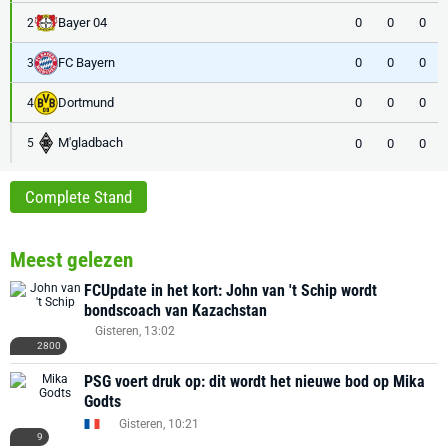
Bayer 04
0
0
0
2
FC Bayern
0
0
0
3
Dortmund
0
0
0
4
M'gladbach
0
0
0
5
Complete Stand
Meest gelezen
FCUpdate in het kort: John van 't Schip wordt
bondscoach van Kazachstan
Gisteren, 13:02
2800
PSG voert druk op: dit wordt het nieuwe bod op Mika
Godts
Gisteren, 10:21
9