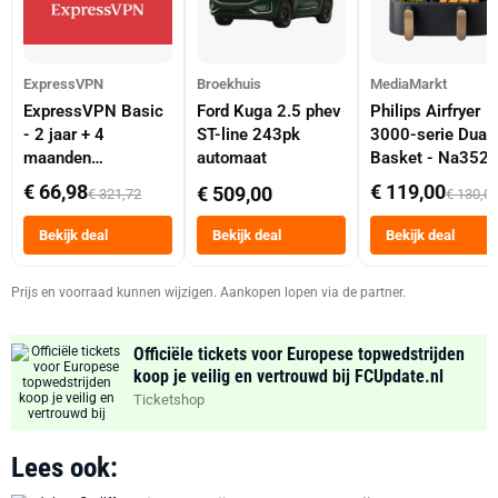
ExpressVPN
Broekhuis
MediaMarkt
ExpressVPN Basic
Ford Kuga 2.5 phev
Philips Airfryer
- 2 jaar + 4
ST-line 243pk
3000-serie Dual
maanden
automaat
Basket - Na352
abonnement
Dubbele Mand 9 
€ 66,98
€ 119,00
€ 509,00
€ 321,72
€ 130,0
Tot 6 Personen
Heteluchtfriteus
Bekijk deal
Bekijk deal
Bekijk deal
Zwart
Prijs en voorraad kunnen wijzigen. Aankopen lopen via de partner.
Officiële tickets voor Europese topwedstrijden
koop je veilig en vertrouwd bij FCUpdate.nl
Ticketshop
Lees ook: