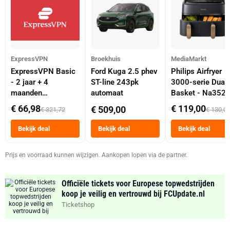
ExpressVPN
Broekhuis
MediaMarkt
ExpressVPN Basic
Ford Kuga 2.5 phev
Philips Airfryer
- 2 jaar + 4
ST-line 243pk
3000-serie Dual
maanden
automaat
Basket - Na352
abonnement
Dubbele Mand 9 
€ 66,98
€ 119,00
€ 509,00
€ 321,72
€ 130,0
Tot 6 Personen
Heteluchtfriteus
Bekijk deal
Bekijk deal
Bekijk deal
Zwart
Prijs en voorraad kunnen wijzigen. Aankopen lopen via de partner.
Officiële tickets voor Europese topwedstrijden
koop je veilig en vertrouwd bij FCUpdate.nl
Ticketshop