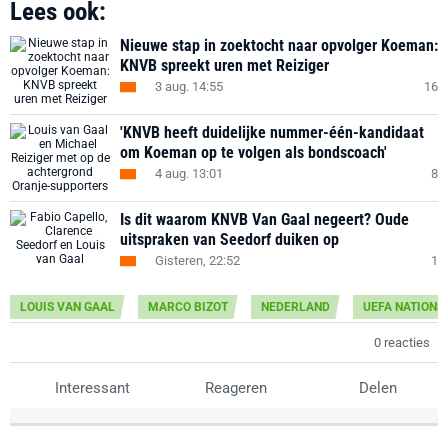
Lees ook:
Nieuwe stap in zoektocht naar opvolger Koeman:
KNVB spreekt uren met Reiziger
3 aug. 14:55
16
'KNVB heeft duidelijke nummer-één-kandidaat
om Koeman op te volgen als bondscoach'
4 aug. 13:01
8
Is dit waarom KNVB Van Gaal negeert? Oude
uitspraken van Seedorf duiken op
Gisteren, 22:52
1
LOUIS VAN GAAL
MARCO BIZOT
NEDERLAND
UEFA NATIONS
0 reacties
Interessant
Reageren
Delen