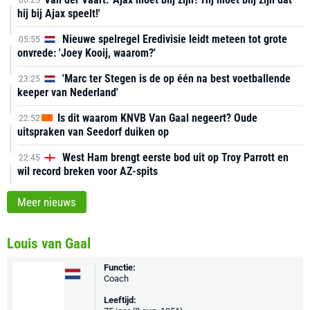
06:25
hij bij Ajax speelt!'
Nieuwe spelregel Eredivisie leidt meteen tot grote
05:55
onvrede: 'Joey Kooij, waarom?'
'Marc ter Stegen is de op één na best voetballende
23:25
keeper van Nederland'
Is dit waarom KNVB Van Gaal negeert? Oude
22:52
uitspraken van Seedorf duiken op
West Ham brengt eerste bod uit op Troy Parrott en
22:45
wil record breken voor AZ-spits
Meer nieuws
Louis van Gaal
Functie:
Coach
Leeftijd: