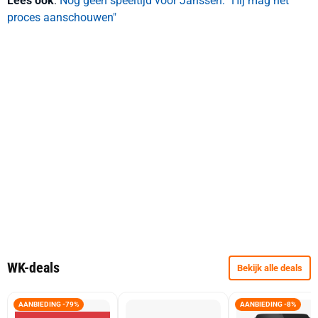
Lees ook
:
Nog geen speeltijd voor Janssen: "Hij mag het
proces aanschouwen"
WK-deals
Bekijk alle deals
AANBIEDING -79%
AANBIEDING -8%