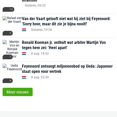
Infantino
Gisteren, 09:32
12
Van der Vaart gelooft niet wat hij ziet bij Feyenoord:
'Sorry hoor, maar dit zie je bijna nooit!'
Gisteren, 19:26
9
Ronald Koeman jr. onthult wat arbiter Martijn Vos
tegen hem zei: 'Heel apart'
8 aug. 18:52
7
Feyenoord ontvangt miljoenenbod op Ueda: Japanner
staat open voor vertrek
8 aug. 23:30
6
Meer nieuws