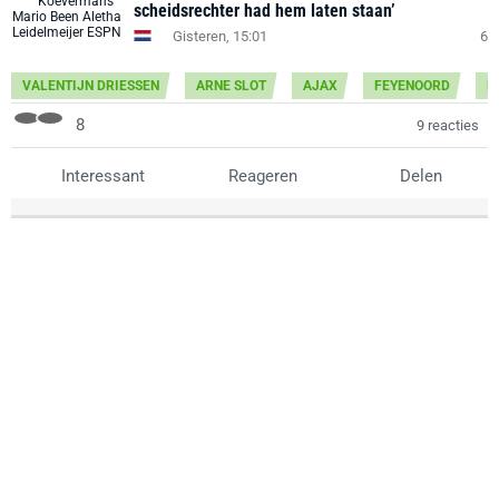
scheidsrechter had hem laten staan’
Gisteren, 15:01
6
VALENTIJN DRIESSEN
ARNE SLOT
AJAX
FEYENOORD
E
8
9 reacties
Interessant
Reageren
Delen