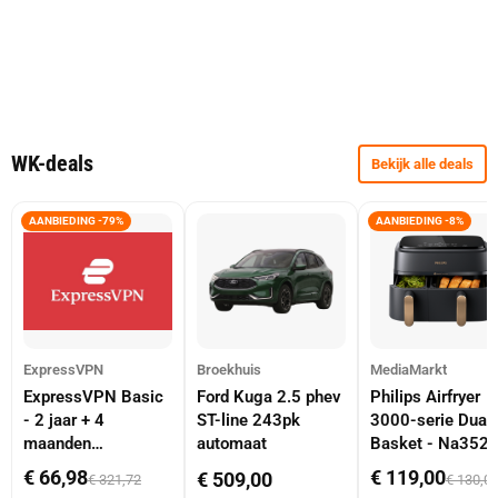
WK-deals
Bekijk alle deals
AANBIEDING -79%
AANBIEDING -8%
ExpressVPN
Broekhuis
MediaMarkt
ExpressVPN Basic
Ford Kuga 2.5 phev
Philips Airfryer
- 2 jaar + 4
ST-line 243pk
3000-serie Dual
maanden
automaat
Basket - Na352
abonnement
Dubbele Mand 9 
€ 66,98
€ 119,00
€ 509,00
€ 321,72
€ 130,0
Tot 6 Personen