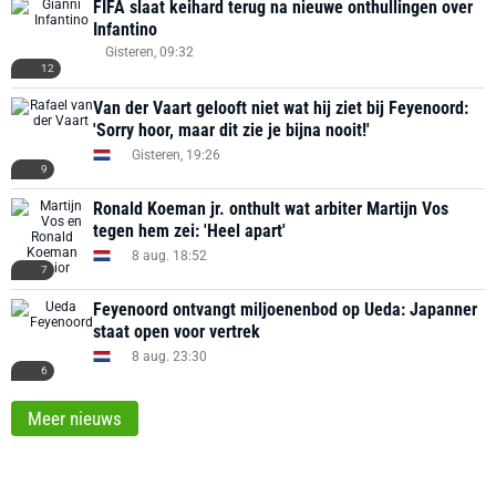
FIFA slaat keihard terug na nieuwe onthullingen over
Infantino
Gisteren, 09:32
12
Van der Vaart gelooft niet wat hij ziet bij Feyenoord:
'Sorry hoor, maar dit zie je bijna nooit!'
Gisteren, 19:26
9
Ronald Koeman jr. onthult wat arbiter Martijn Vos
tegen hem zei: 'Heel apart'
8 aug. 18:52
7
Feyenoord ontvangt miljoenenbod op Ueda: Japanner
staat open voor vertrek
8 aug. 23:30
6
Meer nieuws