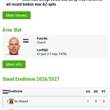
wil record breken voor AZ-spits
Meer nieuws
Arne Slot
Functie:
Coach
Leeftijd:
47 jaar (17 sep. 1978)
Meer info
Stand Eredivisie 2026/2027
Eredivisie
GS
DS
PT
Go Ahead
1
3
3
2