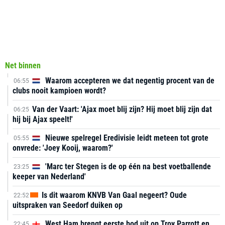
Net binnen
Waarom accepteren we dat negentig procent van de
06:55
clubs nooit kampioen wordt?
Van der Vaart: 'Ajax moet blij zijn? Hij moet blij zijn dat
06:25
hij bij Ajax speelt!'
Nieuwe spelregel Eredivisie leidt meteen tot grote
05:55
onvrede: 'Joey Kooij, waarom?'
'Marc ter Stegen is de op één na best voetballende
23:25
keeper van Nederland'
Is dit waarom KNVB Van Gaal negeert? Oude
22:52
uitspraken van Seedorf duiken op
West Ham brengt eerste bod uit op Troy Parrott en
22:45