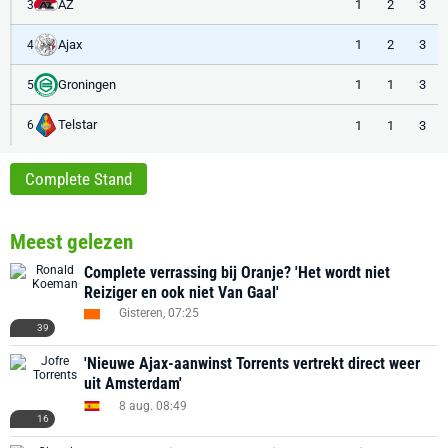
AZ
1
2
3
3
Ajax
1
2
3
4
Groningen
1
1
3
5
Telstar
1
1
3
6
Complete Stand
Meest gelezen
Complete verrassing bij Oranje? 'Het wordt niet
Reiziger en ook niet Van Gaal'
Gisteren, 07:25
39
'Nieuwe Ajax-aanwinst Torrents vertrekt direct weer
uit Amsterdam'
8 aug. 08:49
16