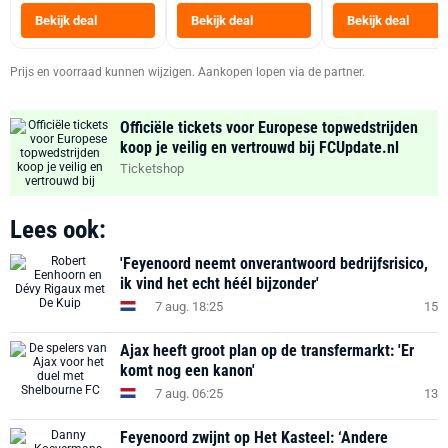
Heteluchtfriteus
Bekijk deal
Bekijk deal
Bekijk deal
Zwart
Prijs en voorraad kunnen wijzigen. Aankopen lopen via de partner.
Officiële tickets voor Europese topwedstrijden
koop je veilig en vertrouwd bij FCUpdate.nl
Ticketshop
Lees ook:
'Feyenoord neemt onverantwoord bedrijfsrisico,
ik vind het echt héél bijzonder'
7 aug. 18:25
15
Ajax heeft groot plan op de transfermarkt: 'Er
komt nog een kanon'
7 aug. 06:25
13
Feyenoord zwijnt op Het Kasteel: ‘Andere